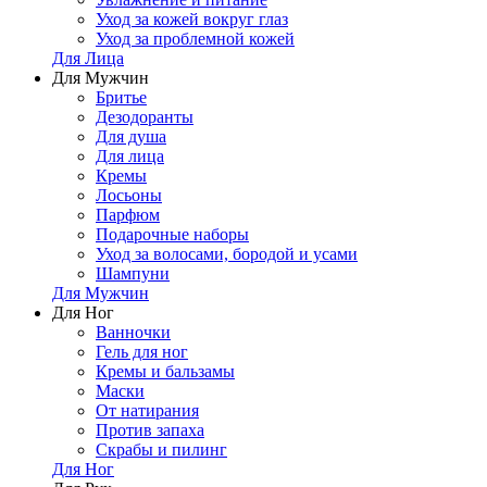
Уход за кожей вокруг глаз
Уход за проблемной кожей
Для Лица
Для Мужчин
Бритье
Дезодоранты
Для душа
Для лица
Кремы
Лосьоны
Парфюм
Подарочные наборы
Уход за волосами, бородой и усами
Шампуни
Для Мужчин
Для Ног
Ванночки
Гель для ног
Кремы и бальзамы
Маски
От натирания
Против запаха
Скрабы и пилинг
Для Ног