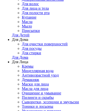
Для волос
Для лица и тела
Для полости рта
Купание
Масла
Мыло
Присыпки
Для Детей
Для Дома
Для очистки поверхностей
Для посуды
Для стирки
Для Дома
Для Лица
Кремы
Мицеллярная вода
Антивозрастной уход
Демакияж
Маски для лица
Масла для лица
Очищение и умывание
Пилинги и скрабы
Сыворотки, эссенции и эмульсии
Тоники и лосьоны
Увлажнение и питание