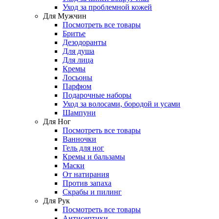
Уход за проблемной кожей
Для Мужчин
Посмотреть все товары
Бритье
Дезодоранты
Для душа
Для лица
Кремы
Лосьоны
Парфюм
Подарочные наборы
Уход за волосами, бородой и усами
Шампуни
Для Ног
Посмотреть все товары
Ванночки
Гель для ног
Кремы и бальзамы
Маски
От натирания
Против запаха
Скрабы и пилинг
Для Рук
Посмотреть все товары
Антисептики