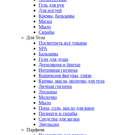
Гель для рук
Для ногтей
Кремы, бальзамы
Маски
Мыло
Скрабы
Для Тела
Посмотреть все товары
SPA
Бальзамы
Гели для душа
Депиляция и бритье
Интимная гигиена
Коррекция фигуры, грязи
Кремы, масла, молочко для тела
Личная гигиена
Лосьоны
Молочко
Мыло
Пена, соль, масло для ванн
Пилинги и скрабы
Средства для загара
Эмульсии
Парфюм