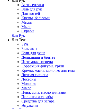
Для Рук
Антисептики
Гель для рук
Для ногтей
Кремы, бальзамы
Маски
Мыло
Скрабы
Для Рук
Для Тела
SPA
Бальзамы
Гели для душа
Депиляция и бритье
Интимная гигиена
Коррекция фигуры, грязи
Кремы, масла, молочко для тела
Личная гигиена
Лосьоны
Молочко
Мыло
Пена, соль, масло для ванн
Пилинги и скрабы
Средства для загара
Эмульсии