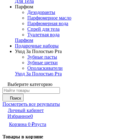
Для Тела
Парфюм
Дезодоранты
Парфюмерное масло
Парфюмерная вода
Спрей для тела
Туалетная вода
Парфюм
Подарочные наборы
Уход За Полостью Рта
Зубные пасты
Зубные щетки
Ополаскиватели
Уход За Полостью Рта
Выберите категорию
Поиск
Посмотреть все результаты
Личный кабинет
Избранное
0
Корзина
0
₽
пуста
Товары в корзине