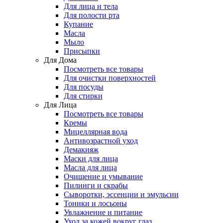
Для лица и тела
Для полости рта
Купание
Масла
Мыло
Присыпки
Для Дома
Посмотреть все товары
Для очистки поверхностей
Для посуды
Для стирки
Для Лица
Посмотреть все товары
Кремы
Мицеллярная вода
Антивозрастной уход
Демакияж
Маски для лица
Масла для лица
Очищение и умывание
Пилинги и скрабы
Сыворотки, эссенции и эмульсии
Тоники и лосьоны
Увлажнение и питание
Уход за кожей вокруг глаз