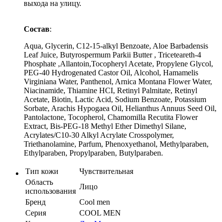
выхода на улицу.
Состав
:
Aqua, Glycerin, C12-15-alkyl Benzoate, Aloe Barbadensis
Leaf Juice, Butyrospermum Parkii Butter , Triceteareth-4
Phosphate ,Allantoin,Tocopheryl Acetate, Propylene Glycol,
PEG-40 Hydrogenated Castor Oil, Alcohol, Hamamelis
Virginiana Water, Panthenol, Arnica Montana Flower Water,
Niacinamide, Thiamine HCI, Retinyl Palmitate, Retinyl
Acetate, Biotin, Lactic Acid, Sodium Benzoate, Potassium
Sorbate, Arachis Hypogaea Oil, Helianthus Annuus Seed Oil,
Pantolactone, Tocopherol, Chamomilla Recutita Flower
Extract, Bis-PEG-18 Methyl Ether Dimethyl Silane,
Acrylates/C10-30 Alkyl Acrylate Crosspolymer,
Triethanolamine, Parfum, Phenoxyethanol, Methylparaben,
Ethylparaben, Propylparaben, Butylparaben.
Тип кожи
Чувствительная
Область
Лицо
использования
Бренд
Cool men
Серия
COOL MEN