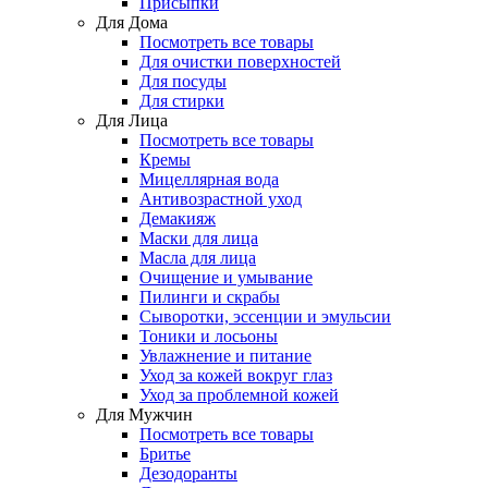
Присыпки
Для Дома
Посмотреть все товары
Для очистки поверхностей
Для посуды
Для стирки
Для Лица
Посмотреть все товары
Кремы
Мицеллярная вода
Антивозрастной уход
Демакияж
Маски для лица
Масла для лица
Очищение и умывание
Пилинги и скрабы
Сыворотки, эссенции и эмульсии
Тоники и лосьоны
Увлажнение и питание
Уход за кожей вокруг глаз
Уход за проблемной кожей
Для Мужчин
Посмотреть все товары
Бритье
Дезодоранты