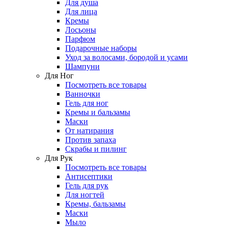
Для душа
Для лица
Кремы
Лосьоны
Парфюм
Подарочные наборы
Уход за волосами, бородой и усами
Шампуни
Для Ног
Посмотреть все товары
Ванночки
Гель для ног
Кремы и бальзамы
Маски
От натирания
Против запаха
Скрабы и пилинг
Для Рук
Посмотреть все товары
Антисептики
Гель для рук
Для ногтей
Кремы, бальзамы
Маски
Мыло