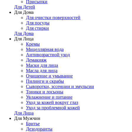
Присыпки
Для Детей
Для Дома
Для очистки поверхностей
Для посуды
Для стирки
Для Дома
Для Лица
Кремы
Мицеллярная вода
Антивозрастной уход
Демакияж
Маски для лица
Масла для лица
Очищение и умывание
Пилинги и скрабы
Сыворотки, эссенции и эмульсии
Тоники и лосьоны
Увлажнение и питание
Уход за кожей вокруг глаз
Уход за проблемной кожей
Для Лица
Для Мужчин
Бритье
Дезодоранты