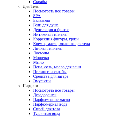
Скрабы
Для Тела
Посмотреть все товары
SPA
Бальзамы
Гели для душа
Депиляция и бритье
Интимная гигиена
Коррекция фигуры, грязи
Кремы, масла, молочко для тела
Личная гигиена
Лосьоны
Молочко
Мыло
Пена, соль, масло для ванн
Пилинги и скрабы
Средства для загара
Эмульсии
Парфюм
Посмотреть все товары
Дезодоранты
Парфюмерное масло
Парфюмерная вода
Спрей для тела
Туалетная вода