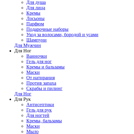
Для душа
Для лица
Кремы
Лосьоны
Парфюм
Подарочные наборы
Уход за волосами, бородой и усами
Шампуни
Для Мужчин
Для Ног
Ванночки
Гель для ног
Кремы и бальзамы
Маски
От натирания
Против запаха
Скрабы и пилинг
Для Ног
Для Рук
Антисептики
Гель для рук
Для ногтей
Кремы, бальзамы
Маски
Мыло