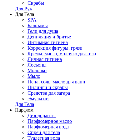
Скрабы
Для Рук
Для Тела
SPA
Бальзамы
Гели для душа
Депиляция и бритье
Интимная гигиена
Коррекция фигуры, грязи
Кремы, масла, молочко для тела
Личная гигиена
Лосьоны
Молочко
Мыло
Пена, соль, масло для ванн
Пилинги и скрабы
Средства для загара
Эмульсии
Для Тела
Парфюм
Дезодоранты
Парфюмерное масло
Парфюмерная вода
Спрей для тела
Туалетная вода