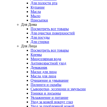
Для полости рта
Купание
Масла
Мыло
Присыпки
Для Дома
Посмотреть все товары
Для очистки поверхностей
Для посуды
Для стирки
Для Лица
Посмотреть все товары
Кремы
Мицеллярная вода
Антивозрастной уход
Демакияж
Маски для лица
Масла для лица
Очищение и умывание
Пилинги и скрабы
Сыворотки, эссенции и эмульсии
Тоники и лосьоны
Увлажнение и питание
Уход за кожей вокруг глаз
Уход за проблемной кожей