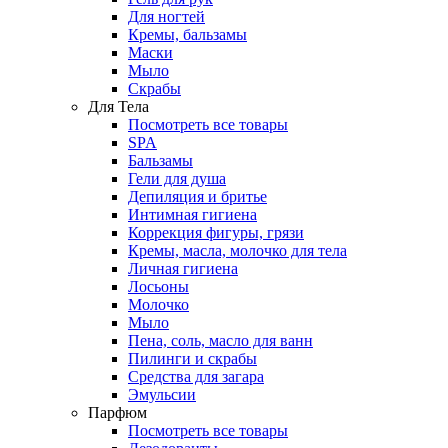
Для ногтей
Кремы, бальзамы
Маски
Мыло
Скрабы
Для Тела
Посмотреть все товары
SPA
Бальзамы
Гели для душа
Депиляция и бритье
Интимная гигиена
Коррекция фигуры, грязи
Кремы, масла, молочко для тела
Личная гигиена
Лосьоны
Молочко
Мыло
Пена, соль, масло для ванн
Пилинги и скрабы
Средства для загара
Эмульсии
Парфюм
Посмотреть все товары