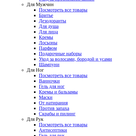
Для Мужчин
Посмотреть все товары
Бритье
Дезодоранты
Для душа
Для лица
Кремы
Лосьоны
Парфюм
Подарочные наборы
Уход за волосами, бородой и усами
Шампуни
Для Ног
Посмотреть все товары
Ванночки
Гель для ног
Кремы и бальзамы
Маски
От натирания
Против запаха
Скрабы и пилинг
Для Рук
Посмотреть все товары
Антисептики
Гель для рук