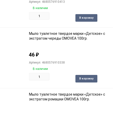
Артикул: 4680576910413
В наличии
Доба
В корзину
в
избра
Мыло туалетное твердое марки «Детское» с
экстратом череды OMOVEA 100гр.
46
₽
Артикул: 4680576910338
В наличии
Доба
В корзину
в
избра
Мыло туалетное твердое марки «Детское» с
экстратом ромашки OMOVEA 100гр.