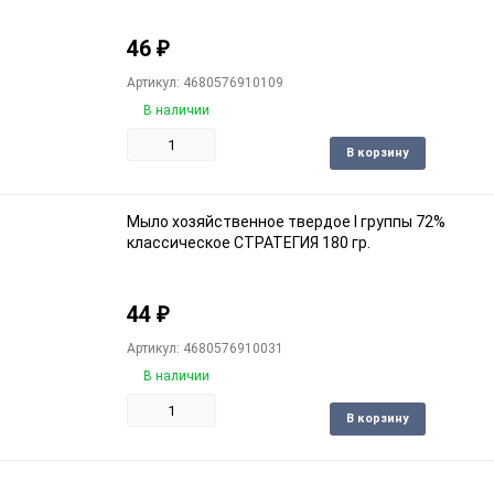
46
₽
Артикул: 4680576910109
В наличии
Доба
В корзину
в
избра
Мыло хозяйственное твердое I группы 72%
классическое СТРАТЕГИЯ 180 гр.
44
₽
Артикул: 4680576910031
В наличии
Доба
В корзину
в
избра