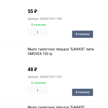
55
₽
Артикул: 4680576911908
В наличии
Доба
В корзину
в
избра
Мыло туалетное твердое "БАННОЕ" липа
OMOVEA 150 гр.
48
₽
Артикул: 4680576911472
В наличии
Доба
В корзину
в
избра
Мыло туалетное твердое "БАННОЕ"