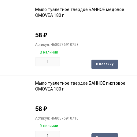
избра
Мыло туалетное твердое БАННОЕ медовое
OMOVEA 180 г
58
₽
Артикул: 4680576910758
В наличии
Доба
В корзину
в
избра
Мыло туалетное твердое БАННОЕ пихтовое
OMOVEA 180 г
58
₽
Артикул: 4680576910710
В наличии