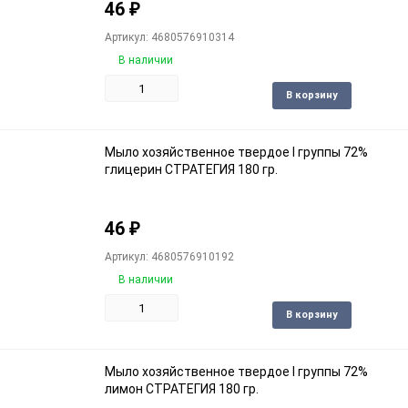
46
₽
Артикул: 4680576910314
В наличии
Доба
В корзину
в
избра
Мыло хозяйственное твердое I группы 72%
глицерин СТРАТЕГИЯ 180 гр.
46
₽
Артикул: 4680576910192
В наличии
Доба
В корзину
в
избра
Мыло хозяйственное твердое I группы 72%
лимон СТРАТЕГИЯ 180 гр.