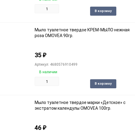
Доба
В корзину
в
избра
Мыло туалетное твердое КРЕМ-МЫЛО нежная
роза OMOVEA 90гр.
35
₽
Артикул: 4680576910499
В наличии
Доба
В корзину
в
избра
Мыло туалетное твердое марки «Детское» с
экстратом календулы OMOVEA 100гр.
46
₽