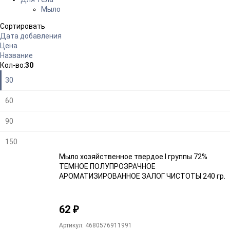
Мыло
Сортировать
Дата добавления
Цена
Название
Плитка
Подробно
Компактно
Кол-во:
30
30
60
90
150
Мыло хозяйственное твердое I группы 72%
ТЕМНОЕ ПОЛУПРОЗРАЧНОЕ
АРОМАТИЗИРОВАННОЕ ЗАЛОГ ЧИСТОТЫ 240 гр.
62
₽
Артикул: 4680576911991