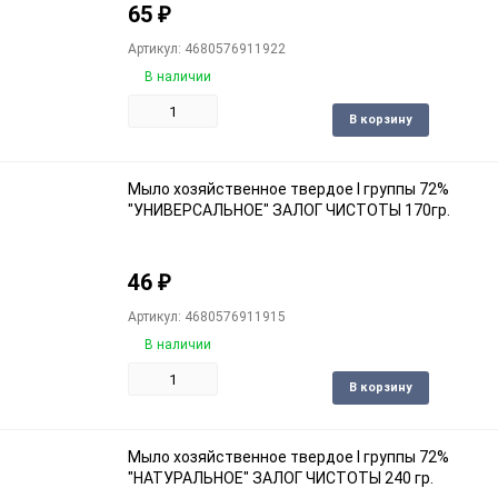
65
₽
Артикул: 4680576911922
В наличии
Доба
В корзину
в
избра
Мыло хозяйственное твердое I группы 72%
"УНИВЕРСАЛЬНОЕ" ЗАЛОГ ЧИСТОТЫ 170гр.
46
₽
Артикул: 4680576911915
В наличии
Доба
В корзину
в
избра
Мыло хозяйственное твердое I группы 72%
"НАТУРАЛЬНОЕ" ЗАЛОГ ЧИСТОТЫ 240 гр.