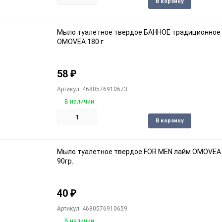
Доба
В корзину
в
избра
Мыло туалетное твердое БАННОЕ традиционное
OMOVEA 180 г
58
₽
Артикул: 4680576910673
В наличии
Доба
В корзину
в
избра
Мыло туалетное твердое FOR MEN лайм OMOVEA
90гр.
40
₽
Артикул: 4680576910659
В наличии