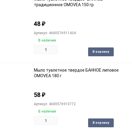
традиционное OMOVEA 150 гр.
48
₽
Артикул: 4680576911434
В наличии
Доба
В корзину
в
избра
Мыло туалетное твердое БАННОЕ липовое
OMOVEA 180 г
58
₽
Артикул: 4680576910772
В наличии
Доба
В корзину
в