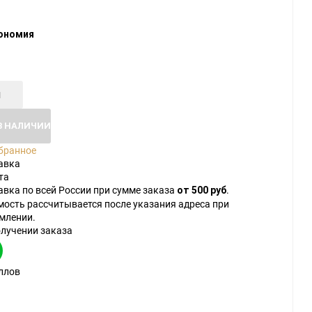
ономия
В НАЛИЧИИ
бранное
авка
та
авка по всей России при сумме заказа
.
от 500 руб
мость рассчитывается после указания адреса при
млении.
олучении заказа
ллов