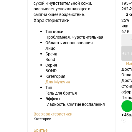
сухой и чувствительной кожи,
195
₽
оказывает успокаивающее и
262
₽
смягчающее воздействие.
Эк
Характеристики
25%
или
67
Тип кожи
₽
Проблемная, Чувствительная
Область использования
Лицо
НЕТ 
Бренд
Bond
Из
Серия
Дост
BOND
Опла
Категория_
Дост
Для Мужчин
Стои
Тип
офор
Гель для бритья
Пи п
Эффект
Гладкость, Снятие воспаления
Все характеристики
ба
+4
Категории
?
Бритье