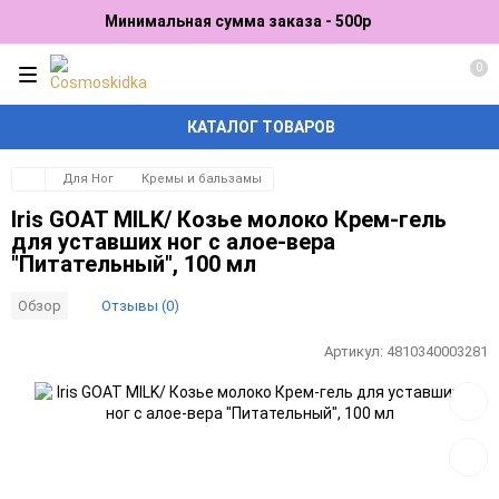
Минимальная сумма заказа - 500р
0
КАТАЛОГ ТОВАРОВ
Для Ног
Кремы и бальзамы
Iris GOAT MILK/ Козье молоко Крем-гель
для уставших ног с алое-вера
"Питательный", 100 мл
Отзывы (0)
Обзор
Артикул:
4810340003281
Добав
в
избра