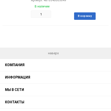
Артикул: 4810340003649
В наличии
Добави
В корзину
в
избран
наверх
КОМПАНИЯ
ИНФОРМАЦИЯ
МЫ В СЕТИ
КОНТАКТЫ