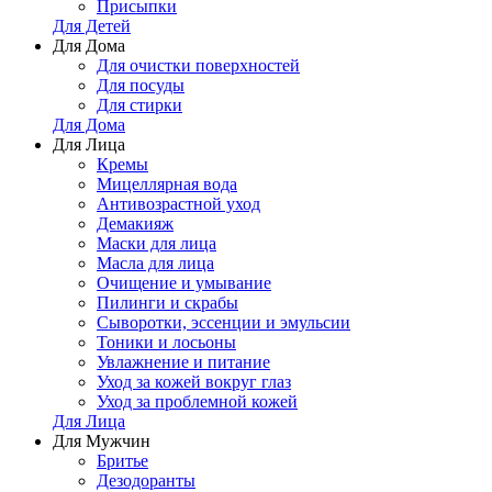
Присыпки
Для Детей
Для Дома
Для очистки поверхностей
Для посуды
Для стирки
Для Дома
Для Лица
Кремы
Мицеллярная вода
Антивозрастной уход
Демакияж
Маски для лица
Масла для лица
Очищение и умывание
Пилинги и скрабы
Сыворотки, эссенции и эмульсии
Тоники и лосьоны
Увлажнение и питание
Уход за кожей вокруг глаз
Уход за проблемной кожей
Для Лица
Для Мужчин
Бритье
Дезодоранты