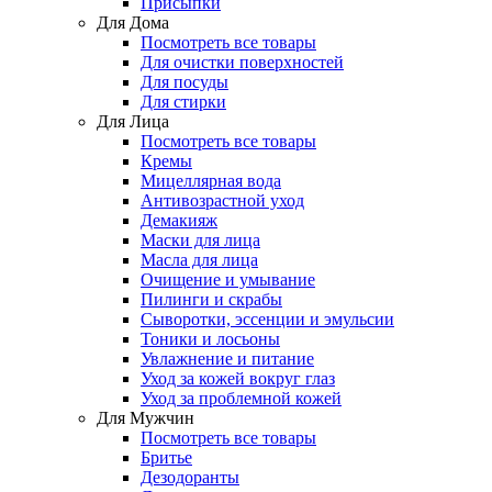
Присыпки
Для Дома
Посмотреть все товары
Для очистки поверхностей
Для посуды
Для стирки
Для Лица
Посмотреть все товары
Кремы
Мицеллярная вода
Антивозрастной уход
Демакияж
Маски для лица
Масла для лица
Очищение и умывание
Пилинги и скрабы
Сыворотки, эссенции и эмульсии
Тоники и лосьоны
Увлажнение и питание
Уход за кожей вокруг глаз
Уход за проблемной кожей
Для Мужчин
Посмотреть все товары
Бритье
Дезодоранты