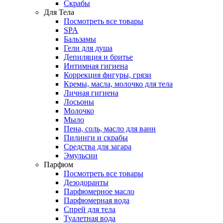
Скрабы
Для Тела
Посмотреть все товары
SPA
Бальзамы
Гели для душа
Депиляция и бритье
Интимная гигиена
Коррекция фигуры, грязи
Кремы, масла, молочко для тела
Личная гигиена
Лосьоны
Молочко
Мыло
Пена, соль, масло для ванн
Пилинги и скрабы
Средства для загара
Эмульсии
Парфюм
Посмотреть все товары
Дезодоранты
Парфюмерное масло
Парфюмерная вода
Спрей для тела
Туалетная вода