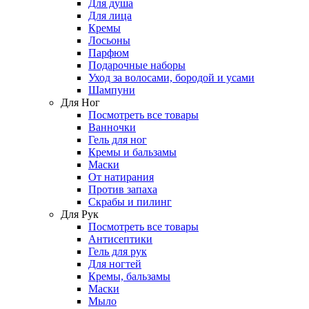
Для душа
Для лица
Кремы
Лосьоны
Парфюм
Подарочные наборы
Уход за волосами, бородой и усами
Шампуни
Для Ног
Посмотреть все товары
Ванночки
Гель для ног
Кремы и бальзамы
Маски
От натирания
Против запаха
Скрабы и пилинг
Для Рук
Посмотреть все товары
Антисептики
Гель для рук
Для ногтей
Кремы, бальзамы
Маски
Мыло