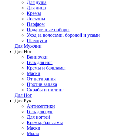
Для душа
Для лица
Кремы
Лосьоны
Парфюм
Подарочные наборы
Уход за волосами, бородой и усами
Шампуни
Для Мужчин
Для Ног
Ванночки
Гель для ног
Кремы и бальзамы
Маски
От натирания
Против запаха
Скрабы и пилинг
Для Ног
Для Рук
Антисептики
Гель для рук
Для ногтей
Кремы, бальзамы
Маски
Мыло