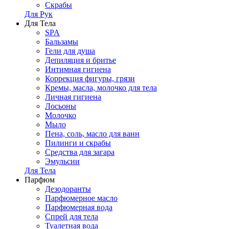
Скрабы
Для Рук
Для Тела
SPA
Бальзамы
Гели для душа
Депиляция и бритье
Интимная гигиена
Коррекция фигуры, грязи
Кремы, масла, молочко для тела
Личная гигиена
Лосьоны
Молочко
Мыло
Пена, соль, масло для ванн
Пилинги и скрабы
Средства для загара
Эмульсии
Для Тела
Парфюм
Дезодоранты
Парфюмерное масло
Парфюмерная вода
Спрей для тела
Туалетная вода