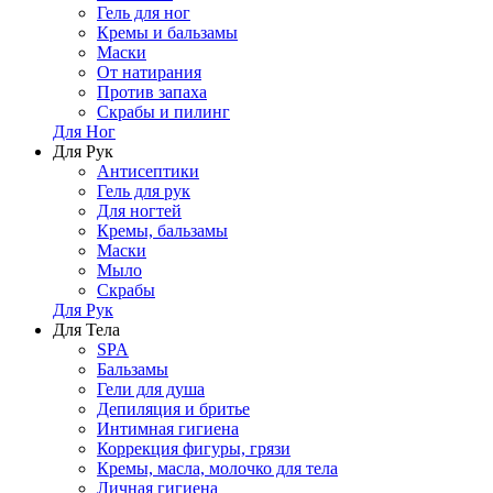
Гель для ног
Кремы и бальзамы
Маски
От натирания
Против запаха
Скрабы и пилинг
Для Ног
Для Рук
Антисептики
Гель для рук
Для ногтей
Кремы, бальзамы
Маски
Мыло
Скрабы
Для Рук
Для Тела
SPA
Бальзамы
Гели для душа
Депиляция и бритье
Интимная гигиена
Коррекция фигуры, грязи
Кремы, масла, молочко для тела
Личная гигиена