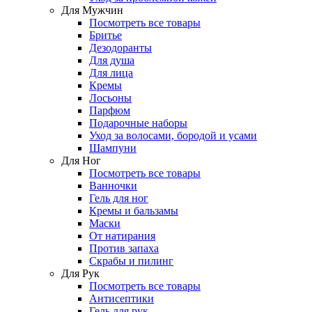
Для Мужчин
Посмотреть все товары
Бритье
Дезодоранты
Для душа
Для лица
Кремы
Лосьоны
Парфюм
Подарочные наборы
Уход за волосами, бородой и усами
Шампуни
Для Ног
Посмотреть все товары
Ванночки
Гель для ног
Кремы и бальзамы
Маски
От натирания
Против запаха
Скрабы и пилинг
Для Рук
Посмотреть все товары
Антисептики
Гель для рук