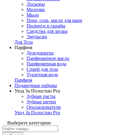
Лосьоны
Молочко
Мыло
Пена, соль, масло для ванн
Пилинги и скрабы
Средства для загара
Эмульсии
Для Тела
Парфюм
Дезодоранты
Парфюмерное масло
Парфюмерная вода
Спрей для тела
Туалетная вода
Парфюм
Подарочные наборы
Уход За Полостью Рта
Зубные пасты
Зубные щетки
Ополаскиватели
Уход За Полостью Рта
Выберите категорию