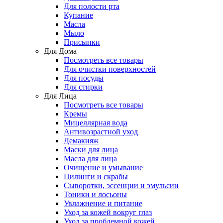
Для полости рта
Купание
Масла
Мыло
Присыпки
Для Дома
Посмотреть все товары
Для очистки поверхностей
Для посуды
Для стирки
Для Лица
Посмотреть все товары
Кремы
Мицеллярная вода
Антивозрастной уход
Демакияж
Маски для лица
Масла для лица
Очищение и умывание
Пилинги и скрабы
Сыворотки, эссенции и эмульсии
Тоники и лосьоны
Увлажнение и питание
Уход за кожей вокруг глаз
Уход за проблемной кожей