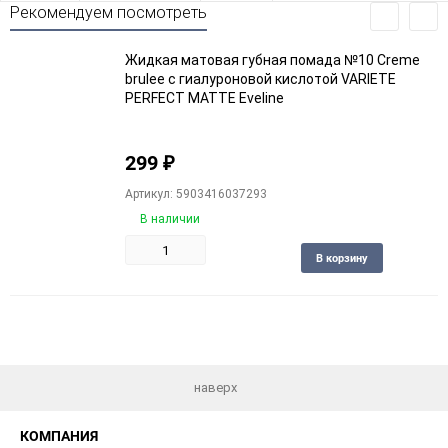
Рекомендуем посмотреть
Жидкая матовая губная помада №10 Creme
brulee с гиалуроновой кислотой VARIETE
PERFECT MATTE Eveline
299
₽
Артикул: 5903416037293
В наличии
Добави
В корзину
в
избран
наверх
КОМПАНИЯ