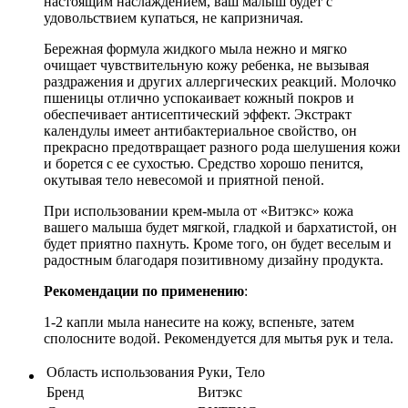
настоящим наслаждением, ваш малыш будет с
удовольствием купаться, не капризничая.
Бережная формула жидкого мыла нежно и мягко
очищает чувствительную кожу ребенка, не вызывая
раздражения и других аллергических реакций. Молочко
пшеницы отлично успокаивает кожный покров и
обеспечивает антисептический эффект. Экстракт
календулы имеет антибактериальное свойство, он
прекрасно предотвращает разного рода шелушения кожи
и борется с ее сухостью. Средство хорошо пенится,
окутывая тело невесомой и приятной пеной.
При использовании крем-мыла от «Витэкс» кожа
вашего малыша будет мягкой, гладкой и бархатистой, он
будет приятно пахнуть. Кроме того, он будет веселым и
радостным благодаря позитивному дизайну продукта.
Рекомендации по применению
:
1-2 капли мыла нанесите на кожу, вспеньте, затем
сполосните водой. Рекомендуется для мытья рук и тела.
Область использования
Руки, Тело
Бренд
Витэкс