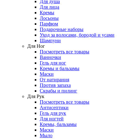
Для душа
Для лица
Кремы
Лосьоны
Парфюм
Подарочные наборы
Уход за волосами, бородой и усами
Шампуни
Для Ног
Посмотреть все товары
Ванночки
Гель для ног
Кремы и бальзамы
Маски
От натирания
Против запаха
Скрабы и пилинг
Для Рук
Посмотреть все товары
Антисептики
Гель для рук
Для ногтей
Кремы, бальзамы
Маски
Мыло