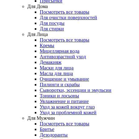
Присыпки
Для Дома
Посмотреть все товары
Для очистки поверхностей
Для посуды
Для стирки
Для Лица
Посмотреть все товары
Кремы
Мицеллярная вода
Антивозрастной уход
Демакияж
Маски для лица
Масла для лица
Очищение и умывание
Пилинги и скрабы
Сыворотки, эссенции и эмульсии
Тоники и лосьоны
Увлажнение и питание
Уход за кожей вокруг глаз
Уход за проблемной кожей
Для Мужчин
Посмотреть все товары
Бритье
Дезодоранты