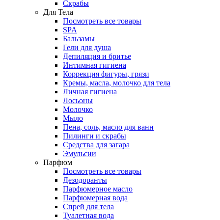
Скрабы
Для Тела
Посмотреть все товары
SPA
Бальзамы
Гели для душа
Депиляция и бритье
Интимная гигиена
Коррекция фигуры, грязи
Кремы, масла, молочко для тела
Личная гигиена
Лосьоны
Молочко
Мыло
Пена, соль, масло для ванн
Пилинги и скрабы
Средства для загара
Эмульсии
Парфюм
Посмотреть все товары
Дезодоранты
Парфюмерное масло
Парфюмерная вода
Спрей для тела
Туалетная вода