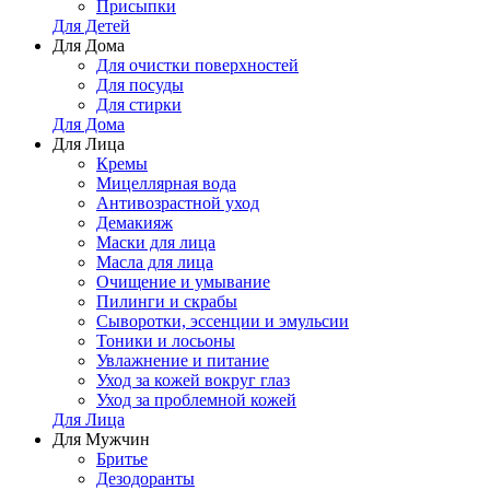
Присыпки
Для Детей
Для Дома
Для очистки поверхностей
Для посуды
Для стирки
Для Дома
Для Лица
Кремы
Мицеллярная вода
Антивозрастной уход
Демакияж
Маски для лица
Масла для лица
Очищение и умывание
Пилинги и скрабы
Сыворотки, эссенции и эмульсии
Тоники и лосьоны
Увлажнение и питание
Уход за кожей вокруг глаз
Уход за проблемной кожей
Для Лица
Для Мужчин
Бритье
Дезодоранты