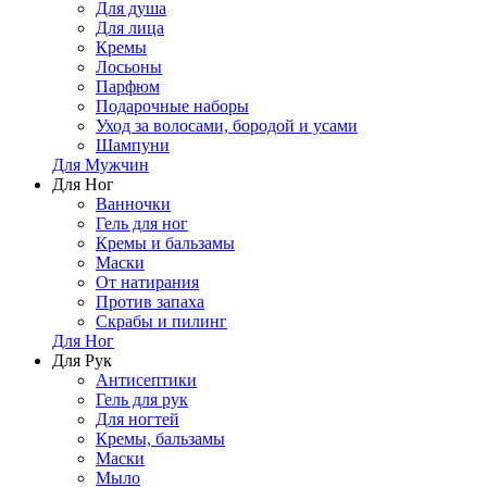
Для душа
Для лица
Кремы
Лосьоны
Парфюм
Подарочные наборы
Уход за волосами, бородой и усами
Шампуни
Для Мужчин
Для Ног
Ванночки
Гель для ног
Кремы и бальзамы
Маски
От натирания
Против запаха
Скрабы и пилинг
Для Ног
Для Рук
Антисептики
Гель для рук
Для ногтей
Кремы, бальзамы
Маски
Мыло