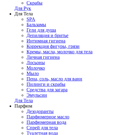
Скрабы
Для Рук
Для Тела
SPA
Бальзамы
Гели для душа
Депиляция и бритье
Интимная гигиена
Коррекция фигуры, грязи
Кремы, масла, молочко для тела
Личная гигиена
Лосьоны
Молочко
Мыло
Пена, соль, масло для ванн
Пилинги и скрабы
Средства для загара
Эмульсии
Для Тела
Парфюм
Дезодоранты
Парфюмерное масло
Парфюмерная вода
Спрей для тела
Туалетная вода