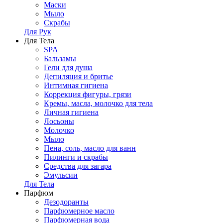
Маски
Мыло
Скрабы
Для Рук
Для Тела
SPA
Бальзамы
Гели для душа
Депиляция и бритье
Интимная гигиена
Коррекция фигуры, грязи
Кремы, масла, молочко для тела
Личная гигиена
Лосьоны
Молочко
Мыло
Пена, соль, масло для ванн
Пилинги и скрабы
Средства для загара
Эмульсии
Для Тела
Парфюм
Дезодоранты
Парфюмерное масло
Парфюмерная вода