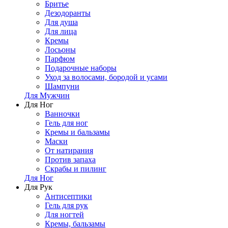
Бритье
Дезодоранты
Для душа
Для лица
Кремы
Лосьоны
Парфюм
Подарочные наборы
Уход за волосами, бородой и усами
Шампуни
Для Мужчин
Для Ног
Ванночки
Гель для ног
Кремы и бальзамы
Маски
От натирания
Против запаха
Скрабы и пилинг
Для Ног
Для Рук
Антисептики
Гель для рук
Для ногтей
Кремы, бальзамы