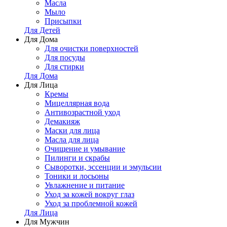
Масла
Мыло
Присыпки
Для Детей
Для Дома
Для очистки поверхностей
Для посуды
Для стирки
Для Дома
Для Лица
Кремы
Мицеллярная вода
Антивозрастной уход
Демакияж
Маски для лица
Масла для лица
Очищение и умывание
Пилинги и скрабы
Сыворотки, эссенции и эмульсии
Тоники и лосьоны
Увлажнение и питание
Уход за кожей вокруг глаз
Уход за проблемной кожей
Для Лица
Для Мужчин