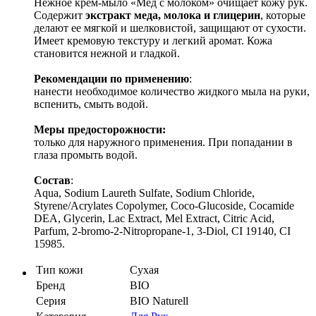
Нежное крем-мыло «Мед с молоком» очищает кожу рук.
Содержит
экстракт меда, молока и глицерин
, которые
делают ее мягкой и шелковистой, защищают от сухости.
Имеет кремовую текстуру и легкий аромат. Кожа
становится нежной и гладкой.
Рекомендации по применению
:
нанести необходимое количество жидкого мыла на руки,
вспенить, смыть водой.
Меры предосторожности:
только для наружного применения. При попадании в
глаза промыть водой.
Состав
:
Aqua, Sodium Laureth Sulfate, Sodium Chloride,
Styrene/Acrylates Copolymer, Coco-Glucoside, Cocamide
DEA, Glycerin, Lac Extract, Mel Extract, Citric Acid,
Parfum, 2-bromo-2-Nitropropane-1, 3-Diol, CI 19140, CI
15985.
Тип кожи
Сухая
Бренд
BIO
Серия
BIO Naturell