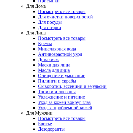
Присыпки
Для Дома
Посмотреть все товары
Для очистки поверхностей
Для посуды
Для стирки
Для Лица
Посмотреть все товары
Кремы
Мицеллярная вода
Антивозрастной уход
Демакияж
Маски для лица
Масла для лица
Очищение и умывание
Пилинги и скрабы
Сыворотки, эссенции и эмульсии
Тоники и лосьоны
Увлажнение и питание
Уход за кожей вокруг глаз
Уход за проблемной кожей
Для Мужчин
Посмотреть все товары
Бритье
Дезодоранты