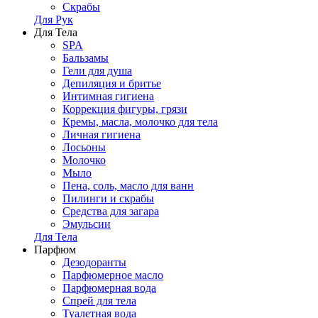
Скрабы
Для Рук
Для Тела
SPA
Бальзамы
Гели для душа
Депиляция и бритье
Интимная гигиена
Коррекция фигуры, грязи
Кремы, масла, молочко для тела
Личная гигиена
Лосьоны
Молочко
Мыло
Пена, соль, масло для ванн
Пилинги и скрабы
Средства для загара
Эмульсии
Для Тела
Парфюм
Дезодоранты
Парфюмерное масло
Парфюмерная вода
Спрей для тела
Туалетная вода