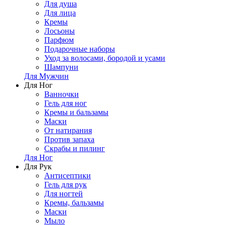
Для душа
Для лица
Кремы
Лосьоны
Парфюм
Подарочные наборы
Уход за волосами, бородой и усами
Шампуни
Для Мужчин
Для Ног
Ванночки
Гель для ног
Кремы и бальзамы
Маски
От натирания
Против запаха
Скрабы и пилинг
Для Ног
Для Рук
Антисептики
Гель для рук
Для ногтей
Кремы, бальзамы
Маски
Мыло