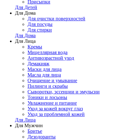
Присыпки
Для Детей
Для Дома
Для очистки поверхностей
Для посуды
Для стирки
Для Дома
Для Лица
Кремы
Мицеллярная вода
Антивозрастной уход
Демакияж
Маски для лица
Масла для лица
Очищение и умывание
Пилинги и скрабы
Сыворотки, эссенции и эмульсии
Тоники и лосьоны
Увлажнение и питание
Уход за кожей вокруг глаз
Уход за проблемной кожей
Для Лица
Для Мужчин
Бритье
Дезодоранты