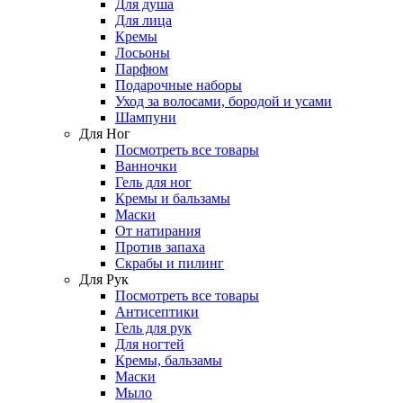
Для душа
Для лица
Кремы
Лосьоны
Парфюм
Подарочные наборы
Уход за волосами, бородой и усами
Шампуни
Для Ног
Посмотреть все товары
Ванночки
Гель для ног
Кремы и бальзамы
Маски
От натирания
Против запаха
Скрабы и пилинг
Для Рук
Посмотреть все товары
Антисептики
Гель для рук
Для ногтей
Кремы, бальзамы
Маски
Мыло