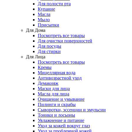
Для полости рта
Купание
Масла
Мыло
Присыпки
Для Дома
Посмотреть все товары
Для очистки поверхностей
Для посуды
Для стирки
Для Лица
Посмотреть все товары
Кремы
Мицеллярная вода
Антивозрастной уход
Демакияж
Маски для лица
Масла для лица
Очищение и умывание
Пилинги и скрабы
Сыворотки, эссенции и эмульсии
Тоники и лосьоны
Увлажнение и питание
Уход за кожей вокруг глаз
Уход за проблемной кожей