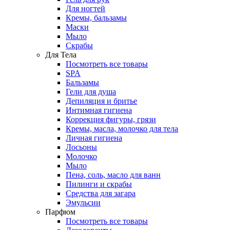
Для ногтей
Кремы, бальзамы
Маски
Мыло
Скрабы
Для Тела
Посмотреть все товары
SPA
Бальзамы
Гели для душа
Депиляция и бритье
Интимная гигиена
Коррекция фигуры, грязи
Кремы, масла, молочко для тела
Личная гигиена
Лосьоны
Молочко
Мыло
Пена, соль, масло для ванн
Пилинги и скрабы
Средства для загара
Эмульсии
Парфюм
Посмотреть все товары