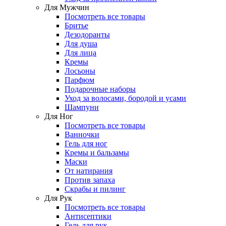
Для Мужчин
Посмотреть все товары
Бритье
Дезодоранты
Для душа
Для лица
Кремы
Лосьоны
Парфюм
Подарочные наборы
Уход за волосами, бородой и усами
Шампуни
Для Ног
Посмотреть все товары
Ванночки
Гель для ног
Кремы и бальзамы
Маски
От натирания
Против запаха
Скрабы и пилинг
Для Рук
Посмотреть все товары
Антисептики
Гель для рук