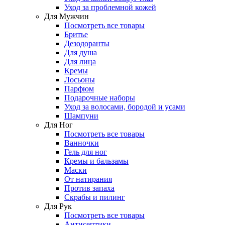
Уход за проблемной кожей
Для Мужчин
Посмотреть все товары
Бритье
Дезодоранты
Для душа
Для лица
Кремы
Лосьоны
Парфюм
Подарочные наборы
Уход за волосами, бородой и усами
Шампуни
Для Ног
Посмотреть все товары
Ванночки
Гель для ног
Кремы и бальзамы
Маски
От натирания
Против запаха
Скрабы и пилинг
Для Рук
Посмотреть все товары
Антисептики