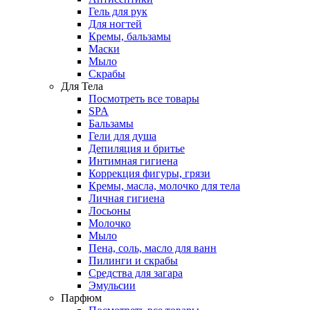
Гель для рук
Для ногтей
Кремы, бальзамы
Маски
Мыло
Скрабы
Для Тела
Посмотреть все товары
SPA
Бальзамы
Гели для душа
Депиляция и бритье
Интимная гигиена
Коррекция фигуры, грязи
Кремы, масла, молочко для тела
Личная гигиена
Лосьоны
Молочко
Мыло
Пена, соль, масло для ванн
Пилинги и скрабы
Средства для загара
Эмульсии
Парфюм