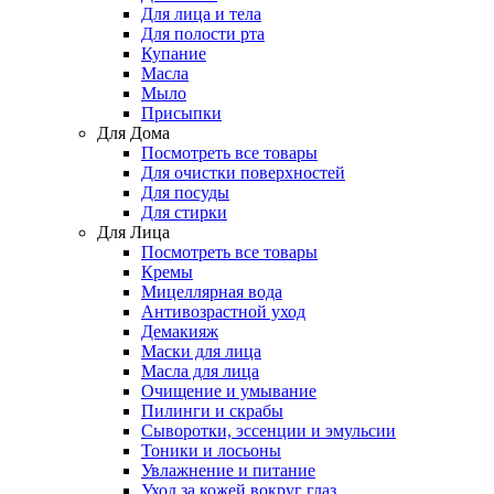
Для лица и тела
Для полости рта
Купание
Масла
Мыло
Присыпки
Для Дома
Посмотреть все товары
Для очистки поверхностей
Для посуды
Для стирки
Для Лица
Посмотреть все товары
Кремы
Мицеллярная вода
Антивозрастной уход
Демакияж
Маски для лица
Масла для лица
Очищение и умывание
Пилинги и скрабы
Сыворотки, эссенции и эмульсии
Тоники и лосьоны
Увлажнение и питание
Уход за кожей вокруг глаз