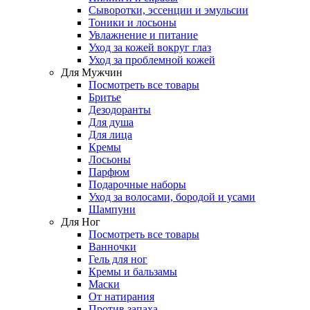
Сыворотки, эссенции и эмульсии
Тоники и лосьоны
Увлажнение и питание
Уход за кожей вокруг глаз
Уход за проблемной кожей
Для Мужчин
Посмотреть все товары
Бритье
Дезодоранты
Для душа
Для лица
Кремы
Лосьоны
Парфюм
Подарочные наборы
Уход за волосами, бородой и усами
Шампуни
Для Ног
Посмотреть все товары
Ванночки
Гель для ног
Кремы и бальзамы
Маски
От натирания
Против запаха