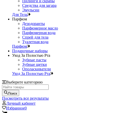
Пилинги и скрабы
Средства для загара
Эмульсии
Для Тела
Парфюм
Дезодоранты
Парфюмерное масло
Парфюмерная вода
Спрей для тела
Туалетная вода
Парфюм
Подарочные наборы
Уход За Полостью Рта
Зубные пасты
Зубные щетки
Ополаскиватели
Уход За Полостью Рта
Выберите категорию
Поиск
Посмотреть все результаты
Личный кабинет
Избранное
0