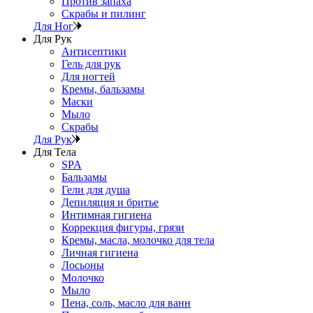
Против запаха
Скрабы и пилинг
Для Ног
Для Рук
Антисептики
Гель для рук
Для ногтей
Кремы, бальзамы
Маски
Мыло
Скрабы
Для Рук
Для Тела
SPA
Бальзамы
Гели для душа
Депиляция и бритье
Интимная гигиена
Коррекция фигуры, грязи
Кремы, масла, молочко для тела
Личная гигиена
Лосьоны
Молочко
Мыло
Пена, соль, масло для ванн