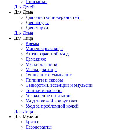
Присыпки
Для Детей
Для Дома
Для очистки поверхностей
Для посуды
Для стирки
Для Дома
Для Лица
Кремы
Мицеллярная вода
Антивозрастной уход
Демакияж
Маски для лица
Масла для лица
Очищение и умывание
Пилинги и скрабы
Сыворотки, эссенции и эмульсии
Тоники и лосьоны
Увлажнение и питание
Уход за кожей вокруг глаз
Уход за проблемной кожей
Для Лица
Для Мужчин
Бритье
Дезодоранты