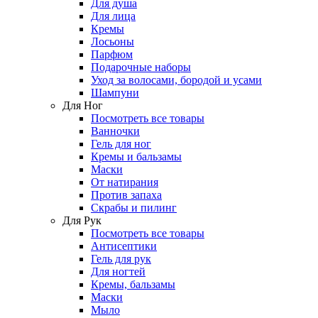
Для душа
Для лица
Кремы
Лосьоны
Парфюм
Подарочные наборы
Уход за волосами, бородой и усами
Шампуни
Для Ног
Посмотреть все товары
Ванночки
Гель для ног
Кремы и бальзамы
Маски
От натирания
Против запаха
Скрабы и пилинг
Для Рук
Посмотреть все товары
Антисептики
Гель для рук
Для ногтей
Кремы, бальзамы
Маски
Мыло