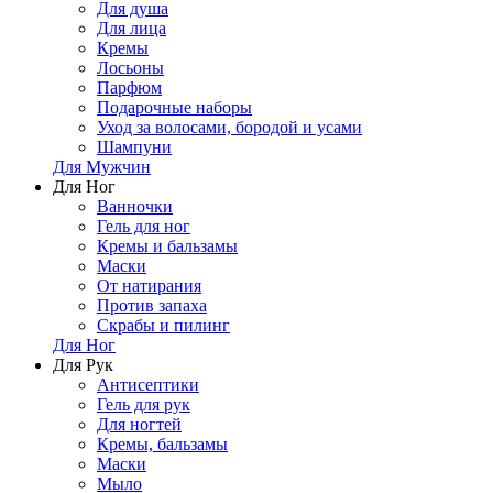
Для душа
Для лица
Кремы
Лосьоны
Парфюм
Подарочные наборы
Уход за волосами, бородой и усами
Шампуни
Для Мужчин
Для Ног
Ванночки
Гель для ног
Кремы и бальзамы
Маски
От натирания
Против запаха
Скрабы и пилинг
Для Ног
Для Рук
Антисептики
Гель для рук
Для ногтей
Кремы, бальзамы
Маски
Мыло