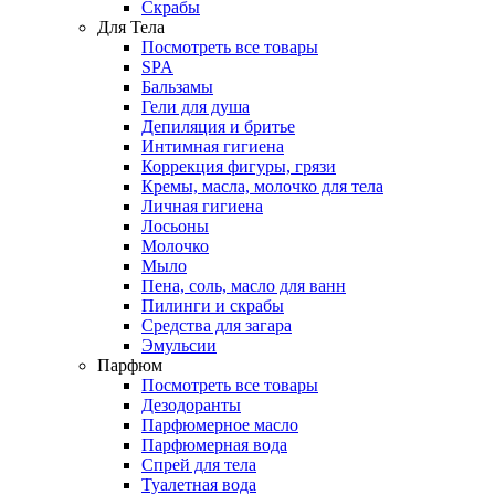
Скрабы
Для Тела
Посмотреть все товары
SPA
Бальзамы
Гели для душа
Депиляция и бритье
Интимная гигиена
Коррекция фигуры, грязи
Кремы, масла, молочко для тела
Личная гигиена
Лосьоны
Молочко
Мыло
Пена, соль, масло для ванн
Пилинги и скрабы
Средства для загара
Эмульсии
Парфюм
Посмотреть все товары
Дезодоранты
Парфюмерное масло
Парфюмерная вода
Спрей для тела
Туалетная вода