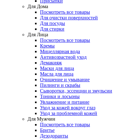
Присыпки
Для Дома
Посмотреть все товары
Для очистки поверхностей
Для посуды
Для стирки
Для Лица
Посмотреть все товары
Кремы
Мицеллярная вода
Антивозрастной уход
Демакияж
Маски для лица
Масла для лица
Очищение и умывание
Пилинги и скрабы
Сыворотки, эссенции и эмульсии
Тоники и лосьоны
Увлажнение и питание
Уход за кожей вокруг глаз
Уход за проблемной кожей
Для Мужчин
Посмотреть все товары
Бритье
Дезодоранты