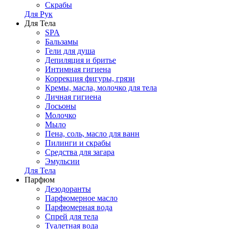
Скрабы
Для Рук
Для Тела
SPA
Бальзамы
Гели для душа
Депиляция и бритье
Интимная гигиена
Коррекция фигуры, грязи
Кремы, масла, молочко для тела
Личная гигиена
Лосьоны
Молочко
Мыло
Пена, соль, масло для ванн
Пилинги и скрабы
Средства для загара
Эмульсии
Для Тела
Парфюм
Дезодоранты
Парфюмерное масло
Парфюмерная вода
Спрей для тела
Туалетная вода