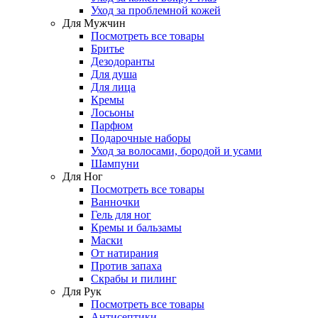
Уход за проблемной кожей
Для Мужчин
Посмотреть все товары
Бритье
Дезодоранты
Для душа
Для лица
Кремы
Лосьоны
Парфюм
Подарочные наборы
Уход за волосами, бородой и усами
Шампуни
Для Ног
Посмотреть все товары
Ванночки
Гель для ног
Кремы и бальзамы
Маски
От натирания
Против запаха
Скрабы и пилинг
Для Рук
Посмотреть все товары
Антисептики