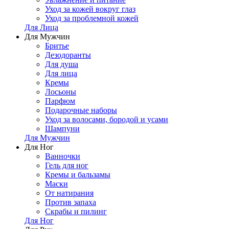
Уход за кожей вокруг глаз
Уход за проблемной кожей
Для Лица
Для Мужчин
Бритье
Дезодоранты
Для душа
Для лица
Кремы
Лосьоны
Парфюм
Подарочные наборы
Уход за волосами, бородой и усами
Шампуни
Для Мужчин
Для Ног
Ванночки
Гель для ног
Кремы и бальзамы
Маски
От натирания
Против запаха
Скрабы и пилинг
Для Ног