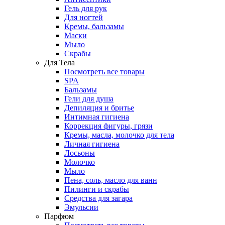
Гель для рук
Для ногтей
Кремы, бальзамы
Маски
Мыло
Скрабы
Для Тела
Посмотреть все товары
SPA
Бальзамы
Гели для душа
Депиляция и бритье
Интимная гигиена
Коррекция фигуры, грязи
Кремы, масла, молочко для тела
Личная гигиена
Лосьоны
Молочко
Мыло
Пена, соль, масло для ванн
Пилинги и скрабы
Средства для загара
Эмульсии
Парфюм