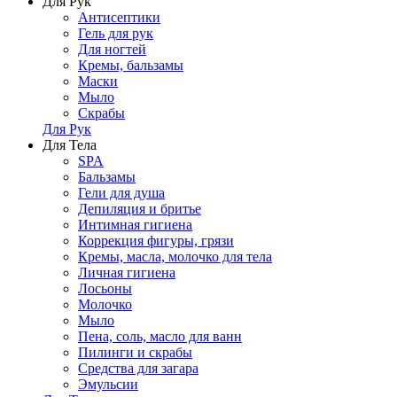
Для Рук
Антисептики
Гель для рук
Для ногтей
Кремы, бальзамы
Маски
Мыло
Скрабы
Для Рук
Для Тела
SPA
Бальзамы
Гели для душа
Депиляция и бритье
Интимная гигиена
Коррекция фигуры, грязи
Кремы, масла, молочко для тела
Личная гигиена
Лосьоны
Молочко
Мыло
Пена, соль, масло для ванн
Пилинги и скрабы
Средства для загара
Эмульсии