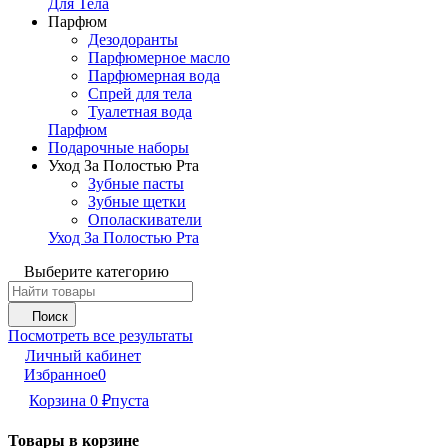
Для Тела
Парфюм
Дезодоранты
Парфюмерное масло
Парфюмерная вода
Спрей для тела
Туалетная вода
Парфюм
Подарочные наборы
Уход За Полостью Рта
Зубные пасты
Зубные щетки
Ополаскиватели
Уход За Полостью Рта
Выберите категорию
Поиск
Посмотреть все результаты
Личный кабинет
Избранное
0
Корзина
0
₽
пуста
Товары в корзине