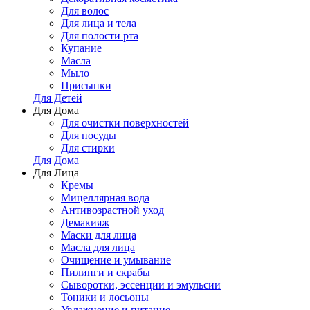
Для волос
Для лица и тела
Для полости рта
Купание
Масла
Мыло
Присыпки
Для Детей
Для Дома
Для очистки поверхностей
Для посуды
Для стирки
Для Дома
Для Лица
Кремы
Мицеллярная вода
Антивозрастной уход
Демакияж
Маски для лица
Масла для лица
Очищение и умывание
Пилинги и скрабы
Сыворотки, эссенции и эмульсии
Тоники и лосьоны
Увлажнение и питание