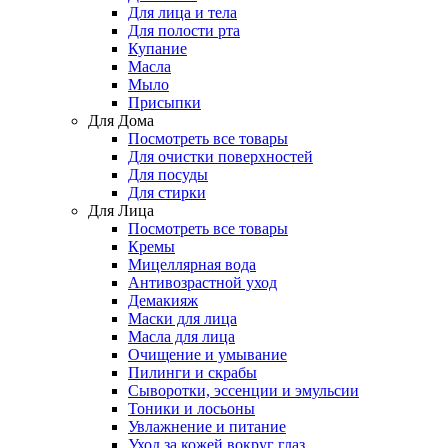
Для лица и тела
Для полости рта
Купание
Масла
Мыло
Присыпки
Для Дома
Посмотреть все товары
Для очистки поверхностей
Для посуды
Для стирки
Для Лица
Посмотреть все товары
Кремы
Мицеллярная вода
Антивозрастной уход
Демакияж
Маски для лица
Масла для лица
Очищение и умывание
Пилинги и скрабы
Сыворотки, эссенции и эмульсии
Тоники и лосьоны
Увлажнение и питание
Уход за кожей вокруг глаз