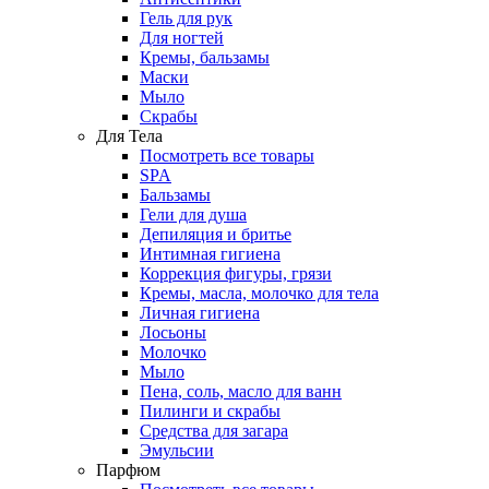
Гель для рук
Для ногтей
Кремы, бальзамы
Маски
Мыло
Скрабы
Для Тела
Посмотреть все товары
SPA
Бальзамы
Гели для душа
Депиляция и бритье
Интимная гигиена
Коррекция фигуры, грязи
Кремы, масла, молочко для тела
Личная гигиена
Лосьоны
Молочко
Мыло
Пена, соль, масло для ванн
Пилинги и скрабы
Средства для загара
Эмульсии
Парфюм