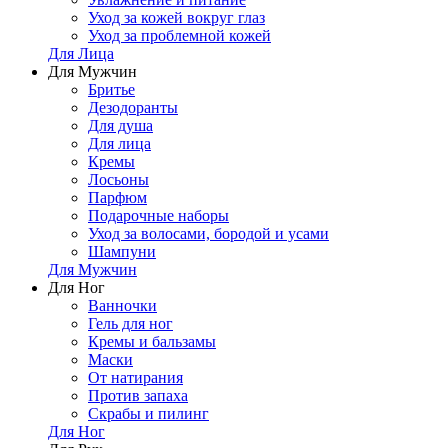
Уход за кожей вокруг глаз
Уход за проблемной кожей
Для Лица
Для Мужчин
Бритье
Дезодоранты
Для душа
Для лица
Кремы
Лосьоны
Парфюм
Подарочные наборы
Уход за волосами, бородой и усами
Шампуни
Для Мужчин
Для Ног
Ванночки
Гель для ног
Кремы и бальзамы
Маски
От натирания
Против запаха
Скрабы и пилинг
Для Ног