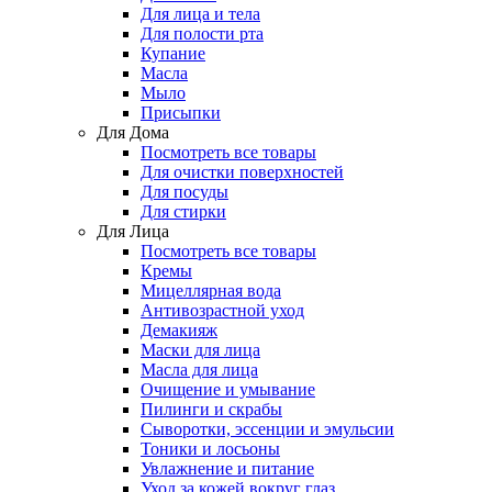
Для лица и тела
Для полости рта
Купание
Масла
Мыло
Присыпки
Для Дома
Посмотреть все товары
Для очистки поверхностей
Для посуды
Для стирки
Для Лица
Посмотреть все товары
Кремы
Мицеллярная вода
Антивозрастной уход
Демакияж
Маски для лица
Масла для лица
Очищение и умывание
Пилинги и скрабы
Сыворотки, эссенции и эмульсии
Тоники и лосьоны
Увлажнение и питание
Уход за кожей вокруг глаз