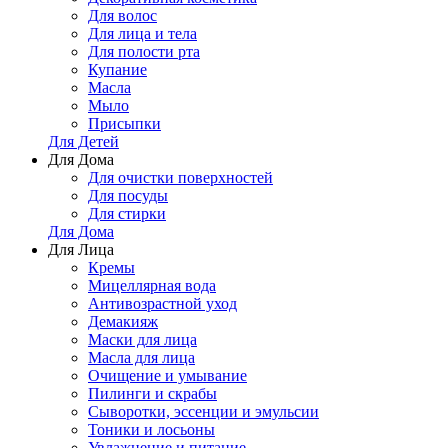
Для волос
Для лица и тела
Для полости рта
Купание
Масла
Мыло
Присыпки
Для Детей
Для Дома
Для очистки поверхностей
Для посуды
Для стирки
Для Дома
Для Лица
Кремы
Мицеллярная вода
Антивозрастной уход
Демакияж
Маски для лица
Масла для лица
Очищение и умывание
Пилинги и скрабы
Сыворотки, эссенции и эмульсии
Тоники и лосьоны
Увлажнение и питание