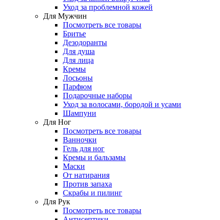
Уход за проблемной кожей
Для Мужчин
Посмотреть все товары
Бритье
Дезодоранты
Для душа
Для лица
Кремы
Лосьоны
Парфюм
Подарочные наборы
Уход за волосами, бородой и усами
Шампуни
Для Ног
Посмотреть все товары
Ванночки
Гель для ног
Кремы и бальзамы
Маски
От натирания
Против запаха
Скрабы и пилинг
Для Рук
Посмотреть все товары
Антисептики