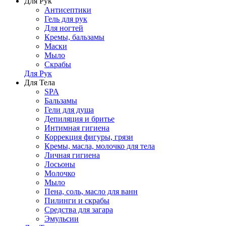
Для Рук
Антисептики
Гель для рук
Для ногтей
Кремы, бальзамы
Маски
Мыло
Скрабы
Для Рук
Для Тела
SPA
Бальзамы
Гели для душа
Депиляция и бритье
Интимная гигиена
Коррекция фигуры, грязи
Кремы, масла, молочко для тела
Личная гигиена
Лосьоны
Молочко
Мыло
Пена, соль, масло для ванн
Пилинги и скрабы
Средства для загара
Эмульсии