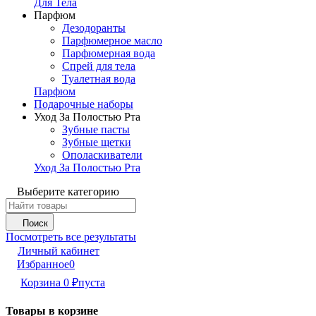
Для Тела
Парфюм
Дезодоранты
Парфюмерное масло
Парфюмерная вода
Спрей для тела
Туалетная вода
Парфюм
Подарочные наборы
Уход За Полостью Рта
Зубные пасты
Зубные щетки
Ополаскиватели
Уход За Полостью Рта
Выберите категорию
Поиск
Посмотреть все результаты
Личный кабинет
Избранное
0
Корзина
0
₽
пуста
Товары в корзине