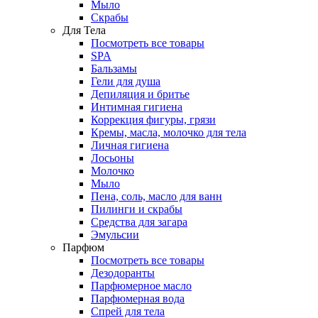
Мыло
Скрабы
Для Тела
Посмотреть все товары
SPA
Бальзамы
Гели для душа
Депиляция и бритье
Интимная гигиена
Коррекция фигуры, грязи
Кремы, масла, молочко для тела
Личная гигиена
Лосьоны
Молочко
Мыло
Пена, соль, масло для ванн
Пилинги и скрабы
Средства для загара
Эмульсии
Парфюм
Посмотреть все товары
Дезодоранты
Парфюмерное масло
Парфюмерная вода
Спрей для тела