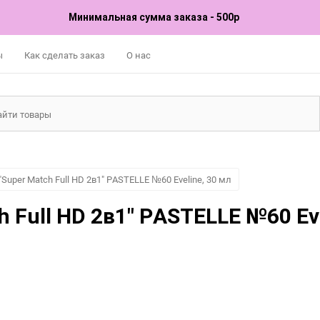
Минимальная сумма заказа - 500р
ы
Как сделать заказ
О нас
uper Match Full HD 2в1" PАSTELLE №60 Eveline, 30 мл
 Full HD 2в1" PАSTELLE №60 Eve