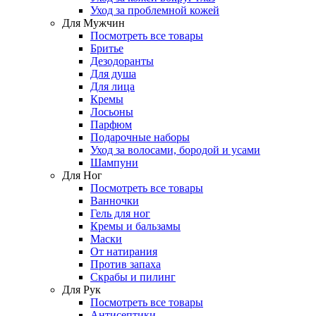
Уход за проблемной кожей
Для Мужчин
Посмотреть все товары
Бритье
Дезодоранты
Для душа
Для лица
Кремы
Лосьоны
Парфюм
Подарочные наборы
Уход за волосами, бородой и усами
Шампуни
Для Ног
Посмотреть все товары
Ванночки
Гель для ног
Кремы и бальзамы
Маски
От натирания
Против запаха
Скрабы и пилинг
Для Рук
Посмотреть все товары
Антисептики