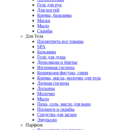
Гель для рук
Для ногтей
Кремы, бальзамы
Маски
Мыло
Скрабы
Для Тела
Посмотреть все товары
SPA
Бальзамы
Гели для душа
Депиляция и бритье
Интимная гигиена
Коррекция фигуры, грязи
Кремы, масла, молочко для тела
Личная гигиена
Лосьоны
Молочко
Мыло
Пена, соль, масло для ванн
Пилинги и скрабы
Средства для загара
Эмульсии
Парфюм