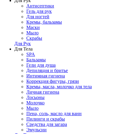
Для Рук
Антисептики
Гель для рук
Для ногтей
Кремы, бальзамы
Маски
Мыло
Скрабы
Для Рук
Для Тела
SPA
Бальзамы
Гели для душа
Депиляция и бритье
Интимная гигиена
Коррекция фигуры, грязи
Кремы, масла, молочко для тела
Личная гигиена
Лосьоны
Молочко
Мыло
Пена, соль, масло для ванн
Пилинги и скрабы
Средства для загара
Эмульсии