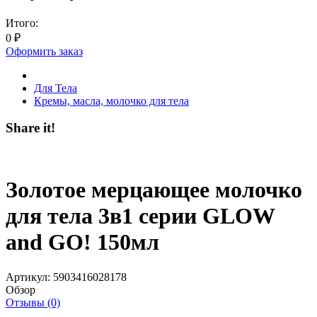
Итого:
0
₽
Оформить заказ
Для Тела
Кремы, масла, молочко для тела
Share it!
Золотое мерцающее молочко
для тела 3в1 серии GLOW
and GO! 150мл
Артикул:
5903416028178
Обзор
Отзывы (0)