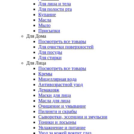
Для лица и тела
Для полости рта
Купание
Масла
Мыло
Присыпки
Для Дома
Посмотреть все товары
Для очистки поверхностей
Для посуды
Для стирки
Для Лица
Посмотреть все товары
Кремы
Мицеллярная вода
Антивозрастной уход
Демакияж
Маски для лица
Масла для лица
Очищение и умывание
Пилинги и скрабы
Сыворотки, эссенции и эмульсии
Тоники и лосьоны
Увлажнение и питание
Уход за кожей вокруг глаз