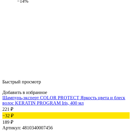
−14%
Быстрый просмотр
Добавить в избранное
Шампунь-эксперт COLOR PROTECT Яркость цвета и блеск
волос KERATIN PROGRAM Iris, 400 мл
221
₽
−32
₽
189
₽
Артикул: 4810340007456