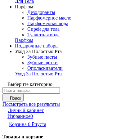
Для Тела
Парфюм
Дезодоранты
Парфюмерное масло
Парфюмерная вода
Спрей для тела
Туалетная вода
Парфюм
Подарочные наборы
Уход За Полостью Рта
Зубные пасты
Зубные щетки
Ополаскиватели
Уход За Полостью Рта
Выберите категорию
Поиск
Посмотреть все результаты
Личный кабинет
Избранное
0
Корзина
0
₽
пуста
Товары в корзине