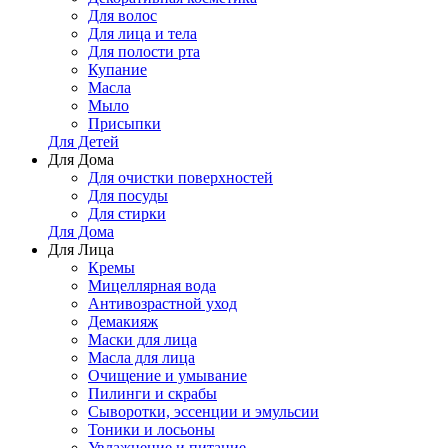
Для волос
Для лица и тела
Для полости рта
Купание
Масла
Мыло
Присыпки
Для Детей
Для Дома
Для очистки поверхностей
Для посуды
Для стирки
Для Дома
Для Лица
Кремы
Мицеллярная вода
Антивозрастной уход
Демакияж
Маски для лица
Масла для лица
Очищение и умывание
Пилинги и скрабы
Сыворотки, эссенции и эмульсии
Тоники и лосьоны
Увлажнение и питание