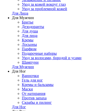
Уход за кожей вокруг глаз
Уход за проблемной кожей
Для Лица
Для Мужчин
Бритье
Дезодоранты
Для душа
Для лица
Кремы
Лосьоны
Парфюм
Подарочные наборы
Уход за волосами, бородой и усами
Шампуни
Для Мужчин
Для Ног
Ванночки
Гель для ног
Кремы и бальзамы
Маски
От натирания
Против запаха
Скрабы и пилинг
Для Ног