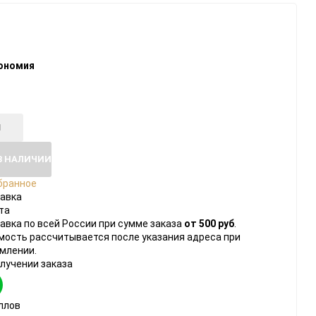
ономия
В НАЛИЧИИ
бранное
авка
та
авка по всей России при сумме заказа
от 500 руб
.
мость рассчитывается после указания адреса при
млении.
олучении заказа
ллов