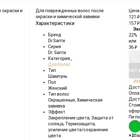
Для поврежденных волос после
Цена
окраски и химической завивки
121
₽
Характеристики
157
₽
Эк
Бренд
22%
Dr.Sante
или
Серия
36
₽
Dr. Sante
Категория_
Для Волос
Тип
НЕТ 
Шампунь
Из
Пол
Дост
Женский
Опла
Тип волос
Дост
Окрашенные, Химическая
Стои
завивка
офор
Эффект
Пи п
Закрепление цвета, Защита от
солнца, Термозащита,
усиление цвета/сохранение
+2
ба
цвета