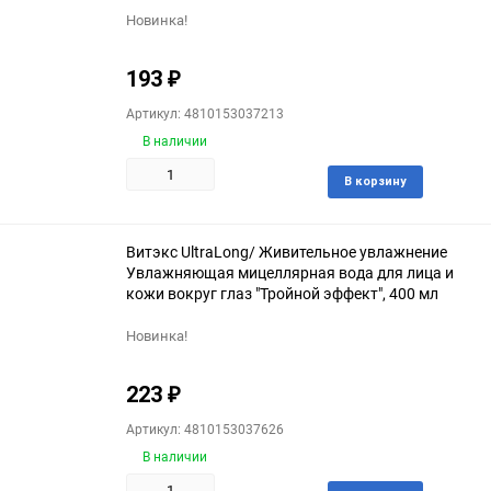
Новинка!
193
₽
Артикул: 4810153037213
В наличии
Доба
В корзину
в
избра
Витэкс UltraLong/ Живительное увлажнение
Увлажняющая мицеллярная вода для лица и
кожи вокруг глаз "Тройной эффект", 400 мл
Новинка!
223
₽
Артикул: 4810153037626
В наличии