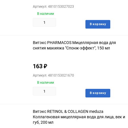
Артикул: 4810153027023
В наличии
Доба
В корзину
в
избра
Витэкс PHARMACOS Мицеллярная вода для
снятия макияжа "Спонж-эффект", 150 мл
163
₽
Артикул: 4810153021670
В наличии
Доба
В корзину
в
избра
Витэкс RETINOL & COLLAGEN meduza
Коллагеновая мицеллярная вода для лица, век и
губ, 200 мл