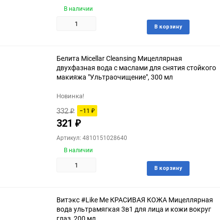
В наличии
Доба
В корзину
в
избра
Белита Micellar Cleansing Мицеллярная
двухфазная вода с маслами для снятия стойкого
макияжа "Ультраочищение", 300 мл
Новинка!
332
−11
₽
₽
321
₽
Артикул: 4810151028640
В наличии
Доба
В корзину
в
избра
Витэкс #Like Me КРАСИВАЯ КОЖА Мицеллярная
вода ультрамягкая 3в1 для лица и кожи вокруг
глаз, 200 мл