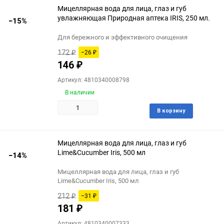
Мицеллярная вода для лица, глаз и губ
увлажняющая Природная аптека IRIS, 250 мл.
−15%
Для бережного и эффективного очищения
172
−26
₽
₽
146
₽
Артикул: 4810340008798
В наличии
Доба
В корзину
в
избра
Мицеллярная вода для лица, глаз и губ
Lime&Cucumber Iris, 500 мл
−14%
Мицеллярная вода для лица, глаз и губ
Lime&Cucumber Iris, 500 мл
212
−31
₽
₽
181
₽
Артикул: 4810340007333