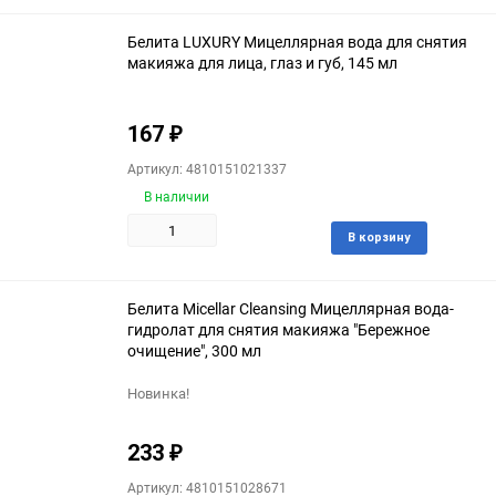
избра
Белита LUXURY Мицеллярная вода для снятия
макияжа для лица, глаз и губ, 145 мл
167
₽
Артикул: 4810151021337
В наличии
Доба
В корзину
в
избра
Белита Micellar Cleansing Мицеллярная вода-
гидролат для снятия макияжа "Бережное
очищение", 300 мл
Новинка!
233
₽
Артикул: 4810151028671