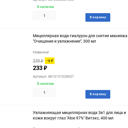
В наличии
Доба
В корзину
в
избра
Мицеллярная вода-гиалурон для снятия макияжа
"Очищение и увлажнение", 300 мл
Новинка!
239
−6
₽
₽
233
₽
Артикул: 4810151028657
В наличии
Доба
В корзину
в
избра
Увлажняющая мицеллярная вода 3в1 для лица и
кожи вокруг глаз "Aloe 97%" Витэкс, 400 мл