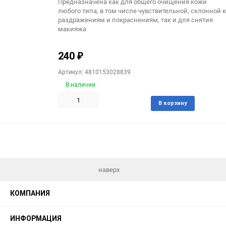
Предназначена как для общего очищения кожи
любого типа, в том числе чувствительной, склонной к
раздражениям и покраснениям, так и для снятия
макияжа
240
₽
Артикул: 4810153028839
В наличии
Доба
В корзину
в
избра
наверх
КОМПАНИЯ
ИНФОРМАЦИЯ