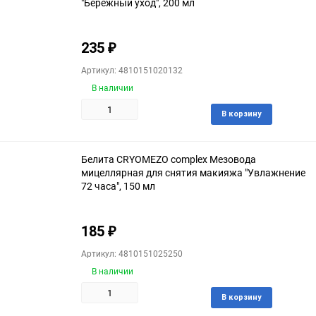
"Бережный уход", 200 мл
235
₽
Артикул: 4810151020132
В наличии
Доба
В корзину
в
избра
Белита CRYOMEZO complex Мезовода
мицеллярная для снятия макияжа "Увлажнение
72 часа", 150 мл
185
₽
Артикул: 4810151025250
В наличии
Доба
В корзину
в