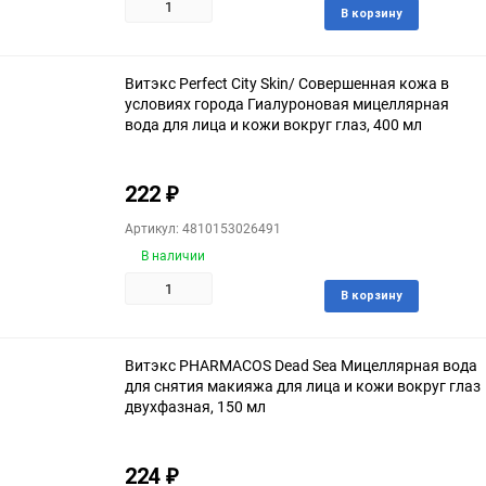
Доба
В корзину
в
избра
Витэкс Perfect City Skin/ Совершенная кожа в
условиях города Гиалуроновая мицеллярная
вода для лица и кожи вокруг глаз, 400 мл
222
₽
Артикул: 4810153026491
В наличии
Доба
В корзину
в
избра
Витэкс PHARMACOS Dead Sea Мицеллярная вода
для снятия макияжа для лица и кожи вокруг глаз
двухфазная, 150 мл
224
₽