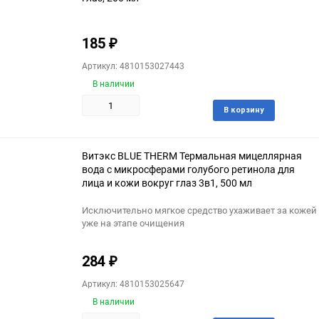
185
₽
Артикул: 4810153027443
В наличии
Доба
В корзину
в
избра
Витэкс BLUE THERM Термальная мицеллярная
вода с микросферами голубого ретинола для
лица и кожи вокруг глаз 3в1, 500 мл
Исключительно мягкое средство ухаживает за кожей
уже на этапе очищения
284
₽
Артикул: 4810153025647
В наличии