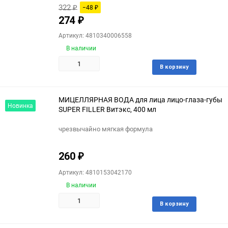
322
−48
₽
₽
274
₽
Артикул: 4810340006558
В наличии
Доба
В корзину
в
избра
МИЦЕЛЛЯРНАЯ ВОДА для лица лицо-глаза-губы
Новинка
SUPER FILLER Витэкс, 400 мл
чрезвычайно мягкая формула
260
₽
Артикул: 4810153042170
В наличии
Доба
В корзину
в
избра