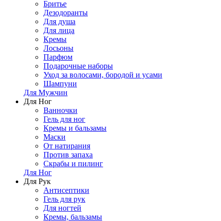
Бритье
Дезодоранты
Для душа
Для лица
Кремы
Лосьоны
Парфюм
Подарочные наборы
Уход за волосами, бородой и усами
Шампуни
Для Мужчин
Для Ног
Ванночки
Гель для ног
Кремы и бальзамы
Маски
От натирания
Против запаха
Скрабы и пилинг
Для Ног
Для Рук
Антисептики
Гель для рук
Для ногтей
Кремы, бальзамы