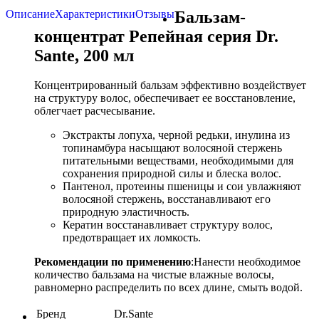
Описание
Характеристики
Отзывы
Бальзам-
концентрат Репейная серия Dr.
Sante, 200 мл
Концентрированный бальзам эффективно воздействует
на структуру волос, обеспечивает ее восстановление,
облегчает расчесывание.
Экстракты лопуха, черной редьки, инулина из
топинамбура насыщают волосяной стержень
питательными веществами, необходимыми для
сохранения природной силы и блеска волос.
Пантенол, протеины пшеницы и сои увлажняют
волосяной стержень, восстанавливают его
природную эластичность.
Кератин восстанавливает структуру волос,
предотвращает их ломкость.
Рекомендации по применению
:Нанести необходимое
количество бальзама на чистые влажные волосы,
равномерно распределить по всех длине, смыть водой.
Бренд
Dr.Sante