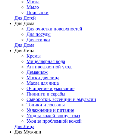
Масла
Мыло
Присыпки
Для Детей
Для Дома
Для очистки поверхностей
Для посуды
Для стирки
Для Дома
Для Лица
Кремы
Мицеллярная вода
Антивозрастной уход
Демакияж
Маски для лица
Масла для лица
Очищение и умывание
Пилинги и скрабы
Сыворотки, эссенции и эмульсии
Тоники и лосьоны
Увлажнение и питание
Уход за кожей вокруг глаз
Уход за проблемной кожей
Для Лица
Для Мужчин