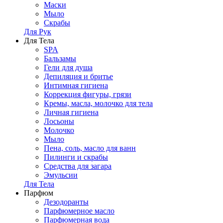
Маски
Мыло
Скрабы
Для Рук
Для Тела
SPA
Бальзамы
Гели для душа
Депиляция и бритье
Интимная гигиена
Коррекция фигуры, грязи
Кремы, масла, молочко для тела
Личная гигиена
Лосьоны
Молочко
Мыло
Пена, соль, масло для ванн
Пилинги и скрабы
Средства для загара
Эмульсии
Для Тела
Парфюм
Дезодоранты
Парфюмерное масло
Парфюмерная вода