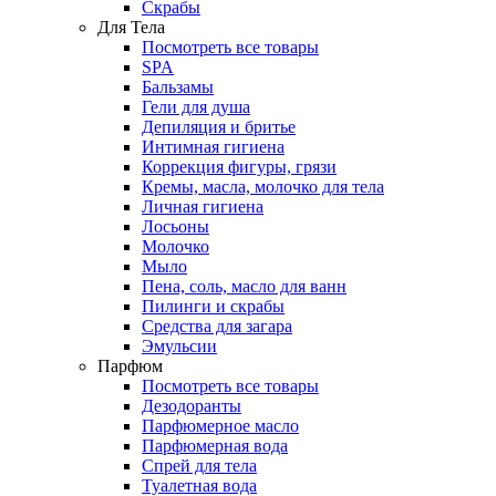
Скрабы
Для Тела
Посмотреть все товары
SPA
Бальзамы
Гели для душа
Депиляция и бритье
Интимная гигиена
Коррекция фигуры, грязи
Кремы, масла, молочко для тела
Личная гигиена
Лосьоны
Молочко
Мыло
Пена, соль, масло для ванн
Пилинги и скрабы
Средства для загара
Эмульсии
Парфюм
Посмотреть все товары
Дезодоранты
Парфюмерное масло
Парфюмерная вода
Спрей для тела
Туалетная вода