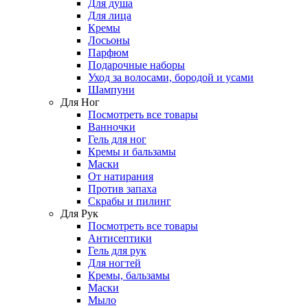
Для душа
Для лица
Кремы
Лосьоны
Парфюм
Подарочные наборы
Уход за волосами, бородой и усами
Шампуни
Для Ног
Посмотреть все товары
Ванночки
Гель для ног
Кремы и бальзамы
Маски
От натирания
Против запаха
Скрабы и пилинг
Для Рук
Посмотреть все товары
Антисептики
Гель для рук
Для ногтей
Кремы, бальзамы
Маски
Мыло