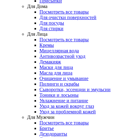
Присыпки
Для Дома
Посмотреть все товары
Для очистки поверхностей
Для посуды
Для стирки
Для Лица
Посмотреть все товары
Кремы
Мицеллярная вода
Антивозрастной уход
Демакияж
Маски для лица
Масла для лица
Очищение и умывание
Пилинги и скрабы
Сыворотки, эссенции и эмульсии
Тоники и лосьоны
Увлажнение и питание
Уход за кожей вокруг глаз
Уход за проблемной кожей
Для Мужчин
Посмотреть все товары
Бритье
Дезодоранты