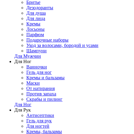
Бритье
Дезодоранты
Для душа
Для лица
Кремы
Лосьоны
Парфюм
Подарочные наборы
Уход за волосами, бородой и усами
Шампуни
Для Мужчин
Для Ног
Ванночки
Гель для ног
Кремы и бальзамы
Маски
От натирания
Против запаха
Скрабы и пилинг
Для Ног
Для Рук
Антисептики
Гель для рук
Для ногтей
Кремы, бальзамы