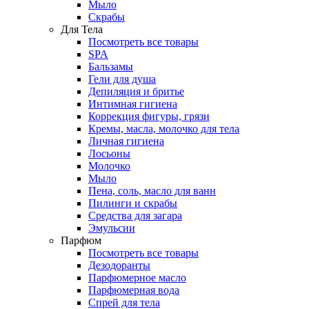
Мыло
Скрабы
Для Тела
Посмотреть все товары
SPA
Бальзамы
Гели для душа
Депиляция и бритье
Интимная гигиена
Коррекция фигуры, грязи
Кремы, масла, молочко для тела
Личная гигиена
Лосьоны
Молочко
Мыло
Пена, соль, масло для ванн
Пилинги и скрабы
Средства для загара
Эмульсии
Парфюм
Посмотреть все товары
Дезодоранты
Парфюмерное масло
Парфюмерная вода
Спрей для тела