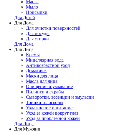
Масла
Мыло
Присыпки
Для Детей
Для Дома
Для очистки поверхностей
Для посуды
Для стирки
Для Дома
Для Лица
Кремы
Мицеллярная вода
Антивозрастной уход
Демакияж
Маски для лица
Масла для лица
Очищение и умывание
Пилинги и скрабы
Сыворотки, эссенции и эмульсии
Тоники и лосьоны
Увлажнение и питание
Уход за кожей вокруг глаз
Уход за проблемной кожей
Для Лица
Для Мужчин