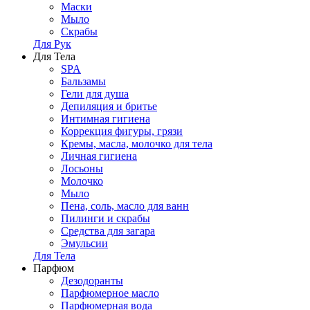
Маски
Мыло
Скрабы
Для Рук
Для Тела
SPA
Бальзамы
Гели для душа
Депиляция и бритье
Интимная гигиена
Коррекция фигуры, грязи
Кремы, масла, молочко для тела
Личная гигиена
Лосьоны
Молочко
Мыло
Пена, соль, масло для ванн
Пилинги и скрабы
Средства для загара
Эмульсии
Для Тела
Парфюм
Дезодоранты
Парфюмерное масло
Парфюмерная вода