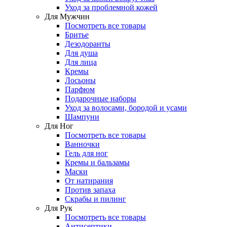
Уход за проблемной кожей
Для Мужчин
Посмотреть все товары
Бритье
Дезодоранты
Для душа
Для лица
Кремы
Лосьоны
Парфюм
Подарочные наборы
Уход за волосами, бородой и усами
Шампуни
Для Ног
Посмотреть все товары
Ванночки
Гель для ног
Кремы и бальзамы
Маски
От натирания
Против запаха
Скрабы и пилинг
Для Рук
Посмотреть все товары
Антисептики