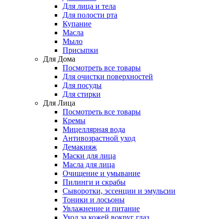
Для лица и тела
Для полости рта
Купание
Масла
Мыло
Присыпки
Для Дома
Посмотреть все товары
Для очистки поверхностей
Для посуды
Для стирки
Для Лица
Посмотреть все товары
Кремы
Мицеллярная вода
Антивозрастной уход
Демакияж
Маски для лица
Масла для лица
Очищение и умывание
Пилинги и скрабы
Сыворотки, эссенции и эмульсии
Тоники и лосьоны
Увлажнение и питание
Уход за кожей вокруг глаз