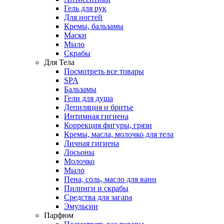
Гель для рук
Для ногтей
Кремы, бальзамы
Маски
Мыло
Скрабы
Для Тела
Посмотреть все товары
SPA
Бальзамы
Гели для душа
Депиляция и бритье
Интимная гигиена
Коррекция фигуры, грязи
Кремы, масла, молочко для тела
Личная гигиена
Лосьоны
Молочко
Мыло
Пена, соль, масло для ванн
Пилинги и скрабы
Средства для загара
Эмульсии
Парфюм