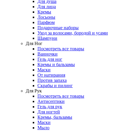
Для душа
Для лица
Кремы
Лосьоны
Парфюм
Подарочные наборы
Уход за волосами, бородой и усами
Шампуни
Для Ног
Посмотреть все товары
Ванночки
Гель для ног
Кремы и бальзамы
Маски
От натирания
Против запаха
Скрабы и пилинг
Для Рук
Посмотреть все товары
Антисептики
Гель для рук
Для ногтей
Кремы, бальзамы
Маски
Мыло