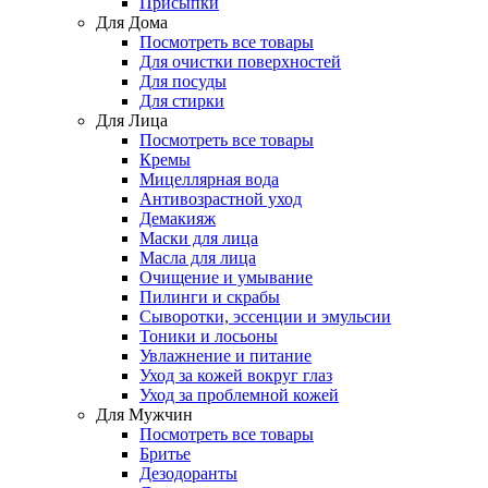
Присыпки
Для Дома
Посмотреть все товары
Для очистки поверхностей
Для посуды
Для стирки
Для Лица
Посмотреть все товары
Кремы
Мицеллярная вода
Антивозрастной уход
Демакияж
Маски для лица
Масла для лица
Очищение и умывание
Пилинги и скрабы
Сыворотки, эссенции и эмульсии
Тоники и лосьоны
Увлажнение и питание
Уход за кожей вокруг глаз
Уход за проблемной кожей
Для Мужчин
Посмотреть все товары
Бритье
Дезодоранты