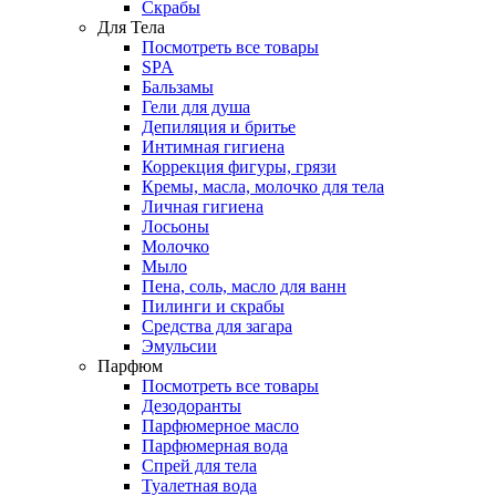
Скрабы
Для Тела
Посмотреть все товары
SPA
Бальзамы
Гели для душа
Депиляция и бритье
Интимная гигиена
Коррекция фигуры, грязи
Кремы, масла, молочко для тела
Личная гигиена
Лосьоны
Молочко
Мыло
Пена, соль, масло для ванн
Пилинги и скрабы
Средства для загара
Эмульсии
Парфюм
Посмотреть все товары
Дезодоранты
Парфюмерное масло
Парфюмерная вода
Спрей для тела
Туалетная вода