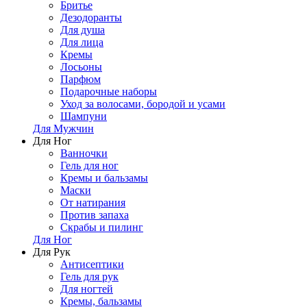
Бритье
Дезодоранты
Для душа
Для лица
Кремы
Лосьоны
Парфюм
Подарочные наборы
Уход за волосами, бородой и усами
Шампуни
Для Мужчин
Для Ног
Ванночки
Гель для ног
Кремы и бальзамы
Маски
От натирания
Против запаха
Скрабы и пилинг
Для Ног
Для Рук
Антисептики
Гель для рук
Для ногтей
Кремы, бальзамы