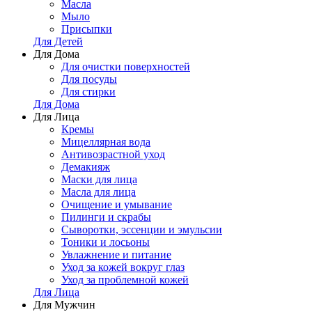
Масла
Мыло
Присыпки
Для Детей
Для Дома
Для очистки поверхностей
Для посуды
Для стирки
Для Дома
Для Лица
Кремы
Мицеллярная вода
Антивозрастной уход
Демакияж
Маски для лица
Масла для лица
Очищение и умывание
Пилинги и скрабы
Сыворотки, эссенции и эмульсии
Тоники и лосьоны
Увлажнение и питание
Уход за кожей вокруг глаз
Уход за проблемной кожей
Для Лица
Для Мужчин