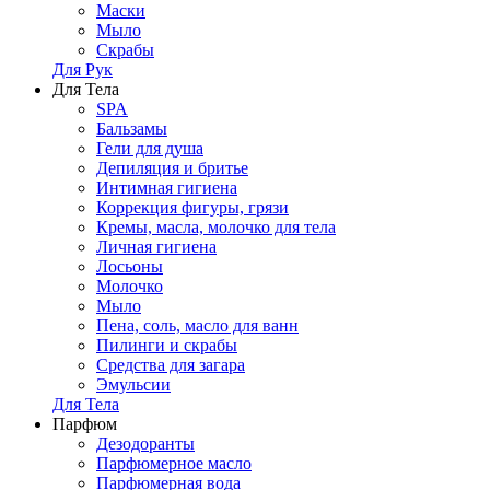
Маски
Мыло
Скрабы
Для Рук
Для Тела
SPA
Бальзамы
Гели для душа
Депиляция и бритье
Интимная гигиена
Коррекция фигуры, грязи
Кремы, масла, молочко для тела
Личная гигиена
Лосьоны
Молочко
Мыло
Пена, соль, масло для ванн
Пилинги и скрабы
Средства для загара
Эмульсии
Для Тела
Парфюм
Дезодоранты
Парфюмерное масло
Парфюмерная вода