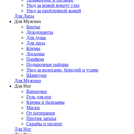
Уход за кожей вокруг глаз
Уход за проблемной кожей
Для Лица
Для Мужчин
Бритье
Дезодоранты
Для душа
Для лица
Кремы
Лосьоны
Парфюм
Подарочные наборы
Уход за волосами, бородой и усами
Шампуни
Для Мужчин
Для Ног
Ванночки
Гель для ног
Кремы и бальзамы
Маски
От натирания
Против запаха
Скрабы и пилинг
Для Ног