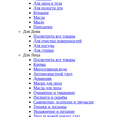
Для лица и тела
Для полости рта
Купание
Масла
Мыло
Присыпки
Для Дома
Посмотреть все товары
Для очистки поверхностей
Для посуды
Для стирки
Для Лица
Посмотреть все товары
Кремы
Мицеллярная вода
Антивозрастной уход
Демакияж
Маски для лица
Масла для лица
Очищение и умывание
Пилинги и скрабы
Сыворотки, эссенции и эмульсии
Тоники и лосьоны
Увлажнение и питание
Уход за кожей вокруг глаз