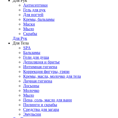
Для Рук
Антисептики
Гель для рук
Для ногтей
Кремы, бальзамы
Маски
Мыло
Скрабы
Для Рук
Для Тела
SPA
Бальзамы
Гели для душа
Депиляция и бритье
Интимная гигиена
Коррекция фигуры, грязи
Кремы, масла, молочко для тела
Личная гигиена
Лосьоны
Молочко
Мыло
Пена, соль, масло для ванн
Пилинги и скрабы
Средства для загара
Эмульсии