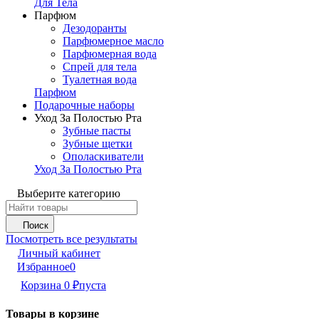
Для Тела
Парфюм
Дезодоранты
Парфюмерное масло
Парфюмерная вода
Спрей для тела
Туалетная вода
Парфюм
Подарочные наборы
Уход За Полостью Рта
Зубные пасты
Зубные щетки
Ополаскиватели
Уход За Полостью Рта
Выберите категорию
Поиск
Посмотреть все результаты
Личный кабинет
Избранное
0
Корзина
0
₽
пуста
Товары в корзине