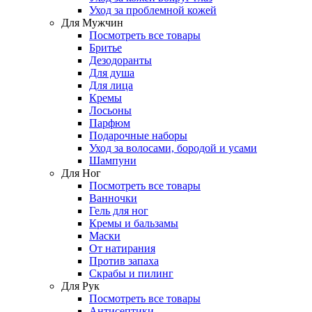
Уход за проблемной кожей
Для Мужчин
Посмотреть все товары
Бритье
Дезодоранты
Для душа
Для лица
Кремы
Лосьоны
Парфюм
Подарочные наборы
Уход за волосами, бородой и усами
Шампуни
Для Ног
Посмотреть все товары
Ванночки
Гель для ног
Кремы и бальзамы
Маски
От натирания
Против запаха
Скрабы и пилинг
Для Рук
Посмотреть все товары
Антисептики