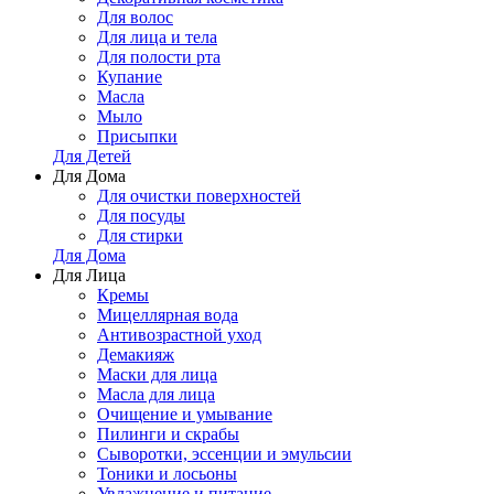
Для волос
Для лица и тела
Для полости рта
Купание
Масла
Мыло
Присыпки
Для Детей
Для Дома
Для очистки поверхностей
Для посуды
Для стирки
Для Дома
Для Лица
Кремы
Мицеллярная вода
Антивозрастной уход
Демакияж
Маски для лица
Масла для лица
Очищение и умывание
Пилинги и скрабы
Сыворотки, эссенции и эмульсии
Тоники и лосьоны
Увлажнение и питание