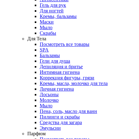
Гель для рук
Для ногтей
Кремы, бальзамы
Маски
Мыло
Скрабы
Для Тела
Посмотреть все товары
SPA
Бальзамы
Гели для душа
Депиляция и бритье
Интимная гигиена
Коррекция фигуры, грязи
Кремы, масла, молочко для тела
Личная гигиена
Лосьоны
Молочко
Мыло
Пена, соль, масло для ванн
Пилинги и скрабы
Средства для загара
Эмульсии
Парфюм