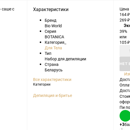
Характеристики
Цена
164
₽
269
Бренд
₽
Bio World
Эк
39%
Серия
или
BOTANICA
105
Категория_
₽
Для Тела
Тип
Набор для депиляции
НЕТ 
Страна
Беларусь
Из
Дост
Все характеристики
Опла
Категории
Дост
Депиляция и бритье
Стои
офор
Пи п
ба
+3
?