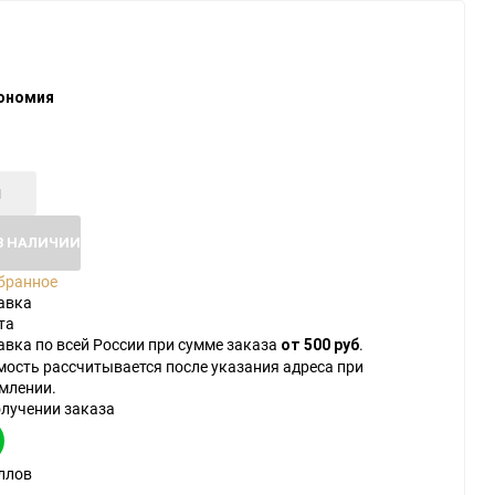
ономия
В НАЛИЧИИ
бранное
авка
та
авка по всей России при сумме заказа
.
от 500 руб
мость рассчитывается после указания адреса при
млении.
олучении заказа
ллов