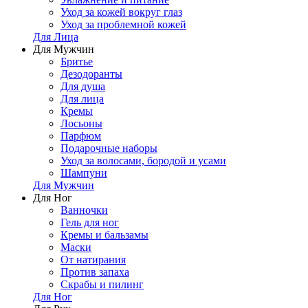
Уход за кожей вокруг глаз
Уход за проблемной кожей
Для Лица
Для Мужчин
Бритье
Дезодоранты
Для душа
Для лица
Кремы
Лосьоны
Парфюм
Подарочные наборы
Уход за волосами, бородой и усами
Шампуни
Для Мужчин
Для Ног
Ванночки
Гель для ног
Кремы и бальзамы
Маски
От натирания
Против запаха
Скрабы и пилинг
Для Ног