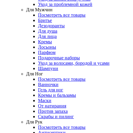
Уход за проблемной кожей
Для Мужчин
Посмотреть все товары
Бритье
Дезодоранты
Для душа
Для лица
Кремы
Лосьоны
Парфюм
Подарочные наборы
Уход за волосами, бородой и усами
Шампуни
Для Ног
Посмотреть все товары
Ванночки
Гель для ног
Кремы и бальзамы
Маски
От натирания
Против запаха
Скрабы и пилинг
Для Рук
Посмотреть все товары
Антисептики