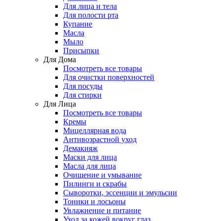
Для лица и тела
Для полости рта
Купание
Масла
Мыло
Присыпки
Для Дома
Посмотреть все товары
Для очистки поверхностей
Для посуды
Для стирки
Для Лица
Посмотреть все товары
Кремы
Мицеллярная вода
Антивозрастной уход
Демакияж
Маски для лица
Масла для лица
Очищение и умывание
Пилинги и скрабы
Сыворотки, эссенции и эмульсии
Тоники и лосьоны
Увлажнение и питание
Уход за кожей вокруг глаз