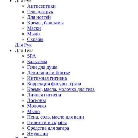
Для Рук
Антисептики
Гель для рук
Для ногтей
Кремы, бальзамы
Маски
Мыло
Скрабы
Для Рук
Для Тела
SPA
Бальзамы
Гели для душа
Депиляция и бритье
Интимная гигиена
Коррекция фигуры, грязи
Кремы, масла, молочко для тела
Личная гигиена
Лосьоны
Молочко
Мыло
Пена, соль, масло для ванн
Пилинги и скрабы
Средства для загара
Эмульсии