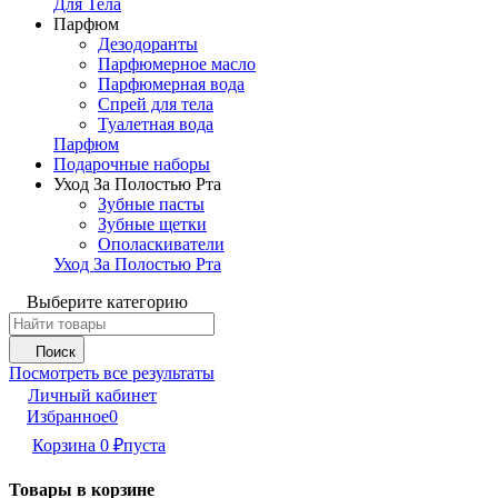
Для Тела
Парфюм
Дезодоранты
Парфюмерное масло
Парфюмерная вода
Спрей для тела
Туалетная вода
Парфюм
Подарочные наборы
Уход За Полостью Рта
Зубные пасты
Зубные щетки
Ополаскиватели
Уход За Полостью Рта
Выберите категорию
Поиск
Посмотреть все результаты
Личный кабинет
Избранное
0
Корзина
0
₽
пуста
Товары в корзине