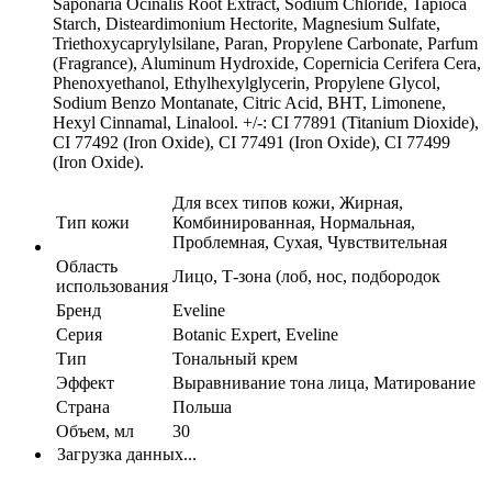
Saponaria Ocinalis Root Extract, Sodium Chloride, Tapioca
Starch, Disteardimonium Hectorite, Magnesium Sulfate,
Triethoxycaprylylsilane, Paran, Propylene Carbonate, Parfum
(Fragrance), Aluminum Hydroxide, Copernicia Cerifera Cera,
Phenoxyethanol, Ethylhexylglycerin, Propylene Glycol,
Sodium Benzo Montanate, Citric Acid, BHT, Limonene,
Hexyl Cinnamal, Linalool. +/-: CI 77891 (Titanium Dioxide),
CI 77492 (Iron Oxide), CI 77491 (Iron Oxide), CI 77499
(Iron Oxide).
Для всех типов кожи, Жирная,
Тип кожи
Комбинированная, Нормальная,
Проблемная, Сухая, Чувствительная
Область
Лицо, Т-зона (лоб, нос, подбородок
использования
Бренд
Eveline
Серия
Botanic Expert, Eveline
Тип
Тональный крем
Эффект
Выравнивание тона лица, Матирование
Страна
Польша
Объем, мл
30
Загрузка данных...