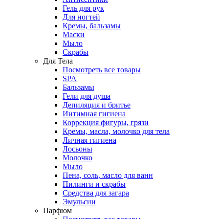
Гель для рук
Для ногтей
Кремы, бальзамы
Маски
Мыло
Скрабы
Для Тела
Посмотреть все товары
SPA
Бальзамы
Гели для душа
Депиляция и бритье
Интимная гигиена
Коррекция фигуры, грязи
Кремы, масла, молочко для тела
Личная гигиена
Лосьоны
Молочко
Мыло
Пена, соль, масло для ванн
Пилинги и скрабы
Средства для загара
Эмульсии
Парфюм