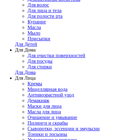
Для волос
Для лица и тела
Для полости рта
Купание
Масла
Мыло
Присыпки
Для Детей
Для Дома
Для очистки поверхностей
Для посуды
Для стирки
Для Дома
Для Лица
Кремы
Мицеллярная вода
Антивозрастной уход
Демакияж
Маски для лица
Масла для лица
Очищение и умывание
Пилинги и скрабы
Сыворотки, эссенции и эмульсии
Тоники и лосьоны
Увлажнение и питание