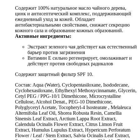
Содержит 100% натуральное масло чайного дерева,
цинк и антисептический комплекс, поддерживающий
ежедневный уход за кожей. Обладает
антибактериальными свойствами, снижает секрецию
кожного сала и образование кожных образований.
Активные ингредиенты:
Экстракт зеленого чая действует как естественный
барьер против загрязнения
Витамин Е сильно регенерирует, омолаживает и
действует против свободных радикалов
Содержит защитный фильтр SPF 10.
Состав: Aqua (Water), Cyclopentasiloxane, Isododecane,
Cyclohexasiloxane, Ethylhexyl Methoxycinnamate, Glycerin,
Cetyl PEG / PPG-10/1 Dimethicone, Microcrystalline
Cellulose, Alcohol Denat., PEG-10 Dimethicone,
Polyglyceryl Acetate, Tocopheryl-4 Isostearate , Melaleuca
Alternifolia Leaf Oil, Shorea Robusta Resin, Camellia
Sinensis Leaf Extract, Arctium Lappa Root Extract,
Calendula Ocinalis Flower Extract, Citrus Limon Fruit
Extract, Humulus Lupulus Extract, Hypericum Perforatum
Flower / Leaf / Stem Extract, Salvia Ocinalis Leaf Extract,