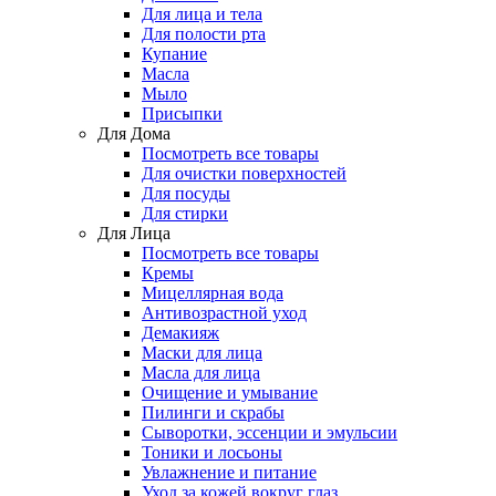
Для лица и тела
Для полости рта
Купание
Масла
Мыло
Присыпки
Для Дома
Посмотреть все товары
Для очистки поверхностей
Для посуды
Для стирки
Для Лица
Посмотреть все товары
Кремы
Мицеллярная вода
Антивозрастной уход
Демакияж
Маски для лица
Масла для лица
Очищение и умывание
Пилинги и скрабы
Сыворотки, эссенции и эмульсии
Тоники и лосьоны
Увлажнение и питание
Уход за кожей вокруг глаз