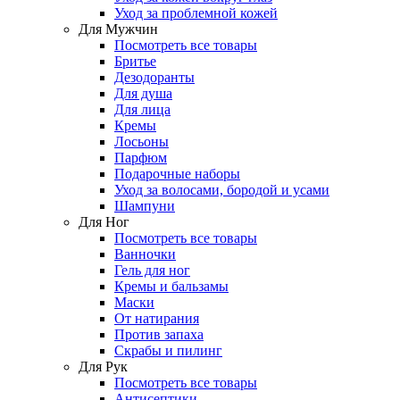
Уход за проблемной кожей
Для Мужчин
Посмотреть все товары
Бритье
Дезодоранты
Для душа
Для лица
Кремы
Лосьоны
Парфюм
Подарочные наборы
Уход за волосами, бородой и усами
Шампуни
Для Ног
Посмотреть все товары
Ванночки
Гель для ног
Кремы и бальзамы
Маски
От натирания
Против запаха
Скрабы и пилинг
Для Рук
Посмотреть все товары
Антисептики