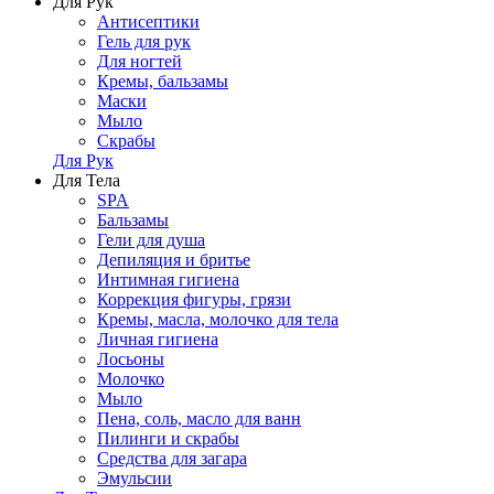
Для Рук
Антисептики
Гель для рук
Для ногтей
Кремы, бальзамы
Маски
Мыло
Скрабы
Для Рук
Для Тела
SPA
Бальзамы
Гели для душа
Депиляция и бритье
Интимная гигиена
Коррекция фигуры, грязи
Кремы, масла, молочко для тела
Личная гигиена
Лосьоны
Молочко
Мыло
Пена, соль, масло для ванн
Пилинги и скрабы
Средства для загара
Эмульсии