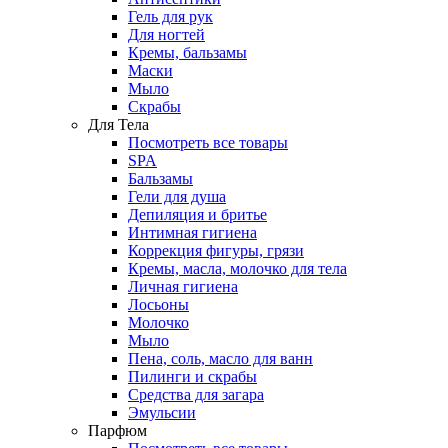
Гель для рук
Для ногтей
Кремы, бальзамы
Маски
Мыло
Скрабы
Для Тела
Посмотреть все товары
SPA
Бальзамы
Гели для душа
Депиляция и бритье
Интимная гигиена
Коррекция фигуры, грязи
Кремы, масла, молочко для тела
Личная гигиена
Лосьоны
Молочко
Мыло
Пена, соль, масло для ванн
Пилинги и скрабы
Средства для загара
Эмульсии
Парфюм