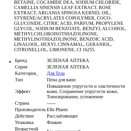
BETAINE, COCAMIDE DEA, SODIUM CHLORIDE,
CAMELLIA SINENSIS LEAF EXTRACT, ROSE
EXTRACT, ARGANIA SPINOSA KERNEL OIL,
STYRENE/ACRYLATES COPOLYMER, COCO-
GLUCOSIDE, CITRIC ACID, PARFUM, PROPYLENE
GLYCOL, SODIUM BENZOATE, BENZYL ALCOHOL,
METHYLCHLOROISOTHIAZOLINONE,
METHYLISOTHIAZOLINONE, BENZOIC ACID,
LINALOOL, HEXYL CINNAMAL, GERANIOL,
CITRONELLOL, LIMONENE, CI 16255.
Бренд
ЗЕЛЕНАЯ АПТЕКА
Серия
ЗЕЛЕНАЯ АПТЕКА
Категория_
Для Тела
Тип
Пена для ванн
Повышение упругости и эластичности
Эффект
кожи, Сохранение упругости кожи,
Тонизирование, успокоение
Страна
------
Производитель
Elfa Pharm
Действие
Расслабляющее
Упаковка
Флакон
Возрастной