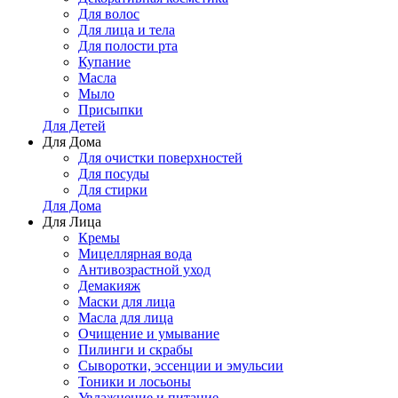
Для волос
Для лица и тела
Для полости рта
Купание
Масла
Мыло
Присыпки
Для Детей
Для Дома
Для очистки поверхностей
Для посуды
Для стирки
Для Дома
Для Лица
Кремы
Мицеллярная вода
Антивозрастной уход
Демакияж
Маски для лица
Масла для лица
Очищение и умывание
Пилинги и скрабы
Сыворотки, эссенции и эмульсии
Тоники и лосьоны
Увлажнение и питание