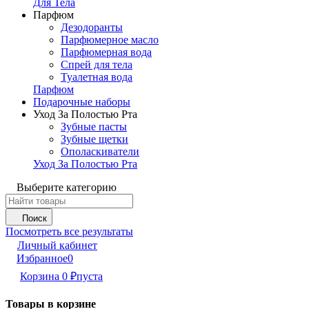
Для Тела
Парфюм
Дезодоранты
Парфюмерное масло
Парфюмерная вода
Спрей для тела
Туалетная вода
Парфюм
Подарочные наборы
Уход За Полостью Рта
Зубные пасты
Зубные щетки
Ополаскиватели
Уход За Полостью Рта
Выберите категорию
Поиск
Посмотреть все результаты
Личный кабинет
Избранное
0
Корзина
0
₽
пуста
Товары в корзине