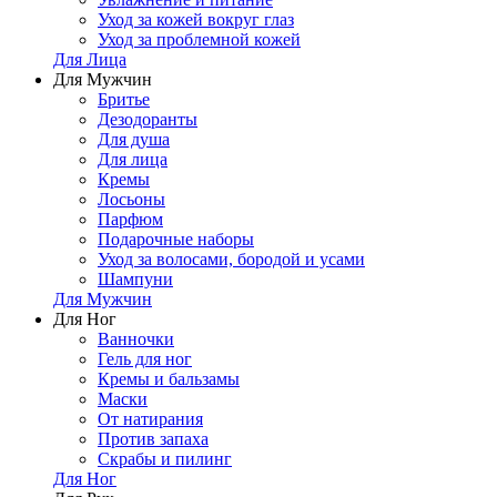
Уход за кожей вокруг глаз
Уход за проблемной кожей
Для Лица
Для Мужчин
Бритье
Дезодоранты
Для душа
Для лица
Кремы
Лосьоны
Парфюм
Подарочные наборы
Уход за волосами, бородой и усами
Шампуни
Для Мужчин
Для Ног
Ванночки
Гель для ног
Кремы и бальзамы
Маски
От натирания
Против запаха
Скрабы и пилинг
Для Ног