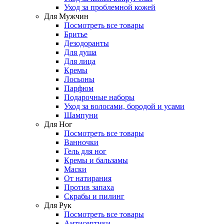
Уход за проблемной кожей
Для Мужчин
Посмотреть все товары
Бритье
Дезодоранты
Для душа
Для лица
Кремы
Лосьоны
Парфюм
Подарочные наборы
Уход за волосами, бородой и усами
Шампуни
Для Ног
Посмотреть все товары
Ванночки
Гель для ног
Кремы и бальзамы
Маски
От натирания
Против запаха
Скрабы и пилинг
Для Рук
Посмотреть все товары
Антисептики