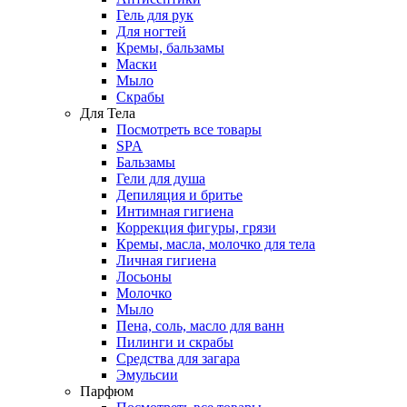
Гель для рук
Для ногтей
Кремы, бальзамы
Маски
Мыло
Скрабы
Для Тела
Посмотреть все товары
SPA
Бальзамы
Гели для душа
Депиляция и бритье
Интимная гигиена
Коррекция фигуры, грязи
Кремы, масла, молочко для тела
Личная гигиена
Лосьоны
Молочко
Мыло
Пена, соль, масло для ванн
Пилинги и скрабы
Средства для загара
Эмульсии
Парфюм