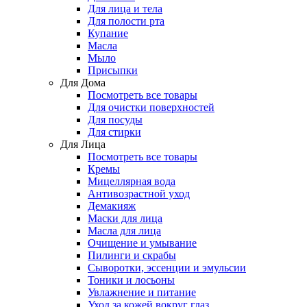
Для лица и тела
Для полости рта
Купание
Масла
Мыло
Присыпки
Для Дома
Посмотреть все товары
Для очистки поверхностей
Для посуды
Для стирки
Для Лица
Посмотреть все товары
Кремы
Мицеллярная вода
Антивозрастной уход
Демакияж
Маски для лица
Масла для лица
Очищение и умывание
Пилинги и скрабы
Сыворотки, эссенции и эмульсии
Тоники и лосьоны
Увлажнение и питание
Уход за кожей вокруг глаз