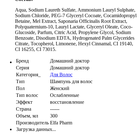
Aqua, Sodium Laureth Sulfate, Ammonium Lauryl Sulphate,
Sodium Chloride, PEG-7 Glyceryl Cocoate, Cocamidopropyl
Betaine, Mel Extract, Saponaria Officinalis Root Extract,
Polyquaternium-10, Lauryl Lactate, Glyceryl Oleate, Coco-
Glucoside, Parfum, Citric Acid, Propylene Glycol, Sodium
Benzoate, Disodium EDTA, Hydrogenated Palm Glycerides
Citrate, Tocopherol, Limonene, Hexyl Cinnamal, CI 19140,
CI 16255, CI 73015.
Бренд
Домашний доктор
Серия
Домашний доктор
Категория_
Для Волос
Тип
Шампунь для волос
Пол
Женский
Тип волос
Ослабленные
Эффект
восстановление
Страна
------
Объем, мл
300
Производитель
Elfa Pharm
Загрузка данных...