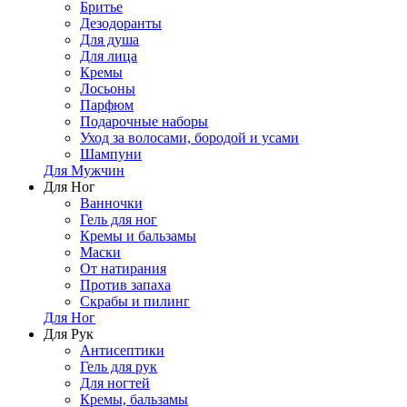
Бритье
Дезодоранты
Для душа
Для лица
Кремы
Лосьоны
Парфюм
Подарочные наборы
Уход за волосами, бородой и усами
Шампуни
Для Мужчин
Для Ног
Ванночки
Гель для ног
Кремы и бальзамы
Маски
От натирания
Против запаха
Скрабы и пилинг
Для Ног
Для Рук
Антисептики
Гель для рук
Для ногтей
Кремы, бальзамы