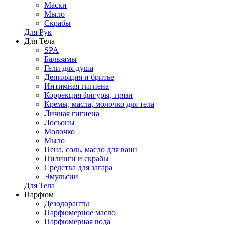
Маски
Мыло
Скрабы
Для Рук
Для Тела
SPA
Бальзамы
Гели для душа
Депиляция и бритье
Интимная гигиена
Коррекция фигуры, грязи
Кремы, масла, молочко для тела
Личная гигиена
Лосьоны
Молочко
Мыло
Пена, соль, масло для ванн
Пилинги и скрабы
Средства для загара
Эмульсии
Для Тела
Парфюм
Дезодоранты
Парфюмерное масло
Парфюмерная вода