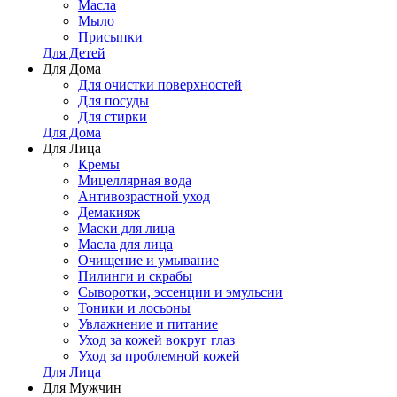
Масла
Мыло
Присыпки
Для Детей
Для Дома
Для очистки поверхностей
Для посуды
Для стирки
Для Дома
Для Лица
Кремы
Мицеллярная вода
Антивозрастной уход
Демакияж
Маски для лица
Масла для лица
Очищение и умывание
Пилинги и скрабы
Сыворотки, эссенции и эмульсии
Тоники и лосьоны
Увлажнение и питание
Уход за кожей вокруг глаз
Уход за проблемной кожей
Для Лица
Для Мужчин