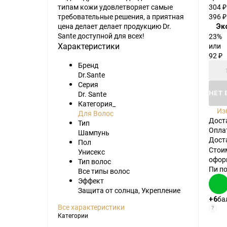
типам кожи удовлетворяет самые
304
₽
требовательные решения, а приятная
396
₽
цена делает делает продукцию Dr.
Эк
Sante доступной для всех!
23%
Характеристики
или
92
₽
Бренд
Dr.Sante
Серия
НЕТ 
Dr. Sante
Категория_
Из
Для Волос
Дост
Тип
Опла
Шампунь
Дост
Пол
Стои
Унисекс
офор
Тип волос
Пи п
Все типы волос
Эффект
Защита от солнца, Укрепление
ба
+6
Все характеристики
?
Категории