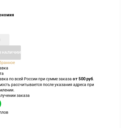
ономия
В НАЛИЧИИ
бранное
авка
та
авка по всей России при сумме заказа
.
от 500 руб
мость рассчитывается после указания адреса при
млении.
олучении заказа
ллов