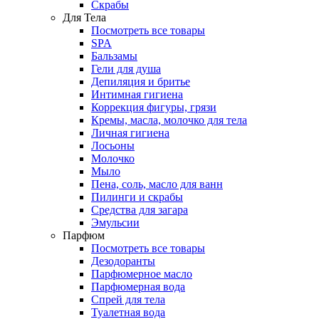
Скрабы
Для Тела
Посмотреть все товары
SPA
Бальзамы
Гели для душа
Депиляция и бритье
Интимная гигиена
Коррекция фигуры, грязи
Кремы, масла, молочко для тела
Личная гигиена
Лосьоны
Молочко
Мыло
Пена, соль, масло для ванн
Пилинги и скрабы
Средства для загара
Эмульсии
Парфюм
Посмотреть все товары
Дезодоранты
Парфюмерное масло
Парфюмерная вода
Спрей для тела
Туалетная вода