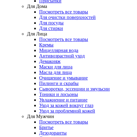
Присыпки
Для Дома
Посмотреть все товары
Для очистки поверхностей
Для посуды
Для стирки
Для Лица
Посмотреть все товары
Кремы
Мицеллярная вода
Антивозрастной уход
Демакияж
Маски для лица
Масла для лица
Очищение и умывание
Пилинги и скрабы
Сыворотки, эссенции и эмульсии
Тоники и лосьоны
Увлажнение и питание
Уход за кожей вокруг глаз
Уход за проблемной кожей
Для Мужчин
Посмотреть все товары
Бритье
Дезодоранты