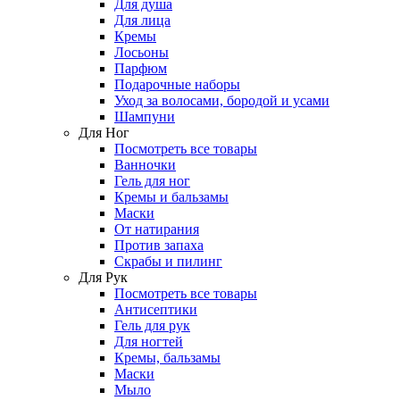
Для душа
Для лица
Кремы
Лосьоны
Парфюм
Подарочные наборы
Уход за волосами, бородой и усами
Шампуни
Для Ног
Посмотреть все товары
Ванночки
Гель для ног
Кремы и бальзамы
Маски
От натирания
Против запаха
Скрабы и пилинг
Для Рук
Посмотреть все товары
Антисептики
Гель для рук
Для ногтей
Кремы, бальзамы
Маски
Мыло