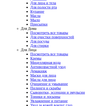
Для лица и тела
Для полости рта
Купание
Масла
Мыло
Присыпки
Для Дома
Посмотреть все товары
Для очистки поверхностей
Для посуды
Для стирки
Для Лица
Посмотреть все товары
Кремы
Мицеллярная вода
Антивозрастной уход
Демакияж
Маски для лица
Масла для лица
Очищение и умывание
Пилинги и скрабы
Сыворотки, эссенции и эмульсии
Тоники и лосьоны
Увлажнение и питание
Уход за кожей вокруг глаз