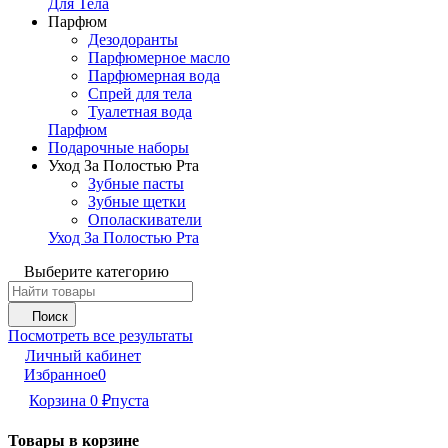
Для Тела
Парфюм
Дезодоранты
Парфюмерное масло
Парфюмерная вода
Спрей для тела
Туалетная вода
Парфюм
Подарочные наборы
Уход За Полостью Рта
Зубные пасты
Зубные щетки
Ополаскиватели
Уход За Полостью Рта
Выберите категорию
Поиск
Посмотреть все результаты
Личный кабинет
Избранное
0
Корзина
0
₽
пуста
Товары в корзине