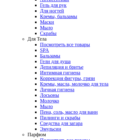
Гель для рук
Для ногтей
Кремы, бальзамы
Маски
Мыло
Скрабы
Для Тела
Посмотреть все товары
SPA
Бальзамы
Гели для душа
Депиляция и бритье
Интимная гигиена
Коррекция фигуры, грязи
Кремы, масла, молочко для тела
Личная гигиена
Лосьоны
Молочко
Мыло
Пена, соль, масло для ванн
Пилинги и скрабы
Средства для загара
Эмульсии
Парфюм