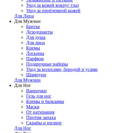
Уход за кожей вокруг глаз
Уход за проблемной кожей
Для Лица
Для Мужчин
Бритье
Дезодоранты
Для душа
Для лица
Кремы
Лосьоны
Парфюм
Подарочные наборы
Уход за волосами, бородой и усами
Шампуни
Для Мужчин
Для Ног
Ванночки
Гель для ног
Кремы и бальзамы
Маски
От натирания
Против запаха
Скрабы и пилинг
Для Ног