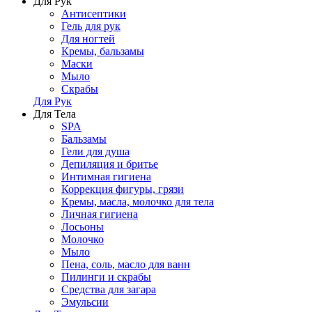
Для Рук
Антисептики
Гель для рук
Для ногтей
Кремы, бальзамы
Маски
Мыло
Скрабы
Для Рук
Для Тела
SPA
Бальзамы
Гели для душа
Депиляция и бритье
Интимная гигиена
Коррекция фигуры, грязи
Кремы, масла, молочко для тела
Личная гигиена
Лосьоны
Молочко
Мыло
Пена, соль, масло для ванн
Пилинги и скрабы
Средства для загара
Эмульсии