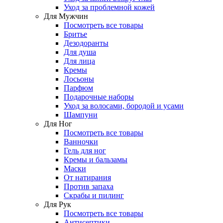
Уход за проблемной кожей
Для Мужчин
Посмотреть все товары
Бритье
Дезодоранты
Для душа
Для лица
Кремы
Лосьоны
Парфюм
Подарочные наборы
Уход за волосами, бородой и усами
Шампуни
Для Ног
Посмотреть все товары
Ванночки
Гель для ног
Кремы и бальзамы
Маски
От натирания
Против запаха
Скрабы и пилинг
Для Рук
Посмотреть все товары
Антисептики