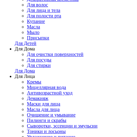
Для волос
Для лица и тела
Для полости рта
Купание
Масла
Мыло
Присыпки
Для Детей
Для Дома
Для очистки поверхностей
Для посуды
Для стирки
Для Дома
Для Лица
Кремы
Мицеллярная вода
Антивозрастной уход
Демакияж
Маски для лица
Масла для лица
Очищение и умывание
Пилинги и скрабы
Сыворотки, эссенции и эмульсии
Тоники и лосьоны
Увлажнение и питание