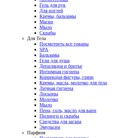
Гель для рук
Для ногтей
Кремы, бальзамы
Маски
Мыло
Скрабы
Для Тела
Посмотреть все товары
SPA
Бальзамы
Гели для душа
Депиляция и бритье
Интимная гигиена
Коррекция фигуры, грязи
Кремы, масла, молочко для тела
Личная гигиена
Лосьоны
Молочко
Мыло
Пена, соль, масло для ванн
Пилинги и скрабы
Средства для загара
Эмульсии
Парфюм