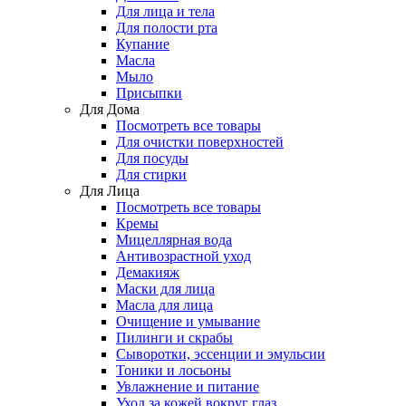
Для лица и тела
Для полости рта
Купание
Масла
Мыло
Присыпки
Для Дома
Посмотреть все товары
Для очистки поверхностей
Для посуды
Для стирки
Для Лица
Посмотреть все товары
Кремы
Мицеллярная вода
Антивозрастной уход
Демакияж
Маски для лица
Масла для лица
Очищение и умывание
Пилинги и скрабы
Сыворотки, эссенции и эмульсии
Тоники и лосьоны
Увлажнение и питание
Уход за кожей вокруг глаз