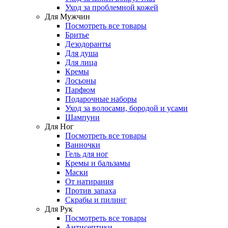
Уход за проблемной кожей
Для Мужчин
Посмотреть все товары
Бритье
Дезодоранты
Для душа
Для лица
Кремы
Лосьоны
Парфюм
Подарочные наборы
Уход за волосами, бородой и усами
Шампуни
Для Ног
Посмотреть все товары
Ванночки
Гель для ног
Кремы и бальзамы
Маски
От натирания
Против запаха
Скрабы и пилинг
Для Рук
Посмотреть все товары
Антисептики