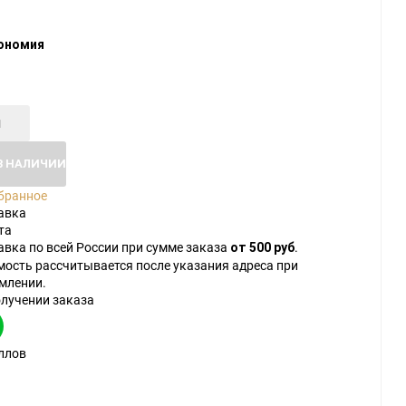
ономия
В НАЛИЧИИ
бранное
авка
та
авка по всей России при сумме заказа
.
от 500 руб
мость рассчитывается после указания адреса при
млении.
олучении заказа
ллов