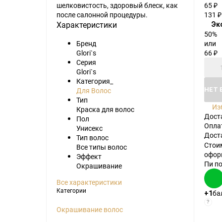
шелковистость, здоровый блеск, как
65
₽
после салонной процедуры.
131
₽
Характеристики
Эк
50%
или
Бренд
66
Glori`s
₽
Серия
Glori`s
Категория_
НЕТ 
Для Волос
Тип
Из
Краска для волос
Дост
Пол
Опла
Унисекс
Дост
Тип волос
Стои
Все типы волос
офор
Эффект
Пи п
Окрашивание
Все характеристики
Категории
ба
+1
?
Окрашивание волос