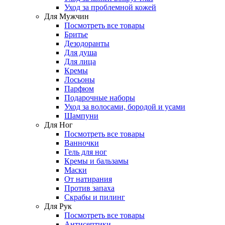
Уход за проблемной кожей
Для Мужчин
Посмотреть все товары
Бритье
Дезодоранты
Для душа
Для лица
Кремы
Лосьоны
Парфюм
Подарочные наборы
Уход за волосами, бородой и усами
Шампуни
Для Ног
Посмотреть все товары
Ванночки
Гель для ног
Кремы и бальзамы
Маски
От натирания
Против запаха
Скрабы и пилинг
Для Рук
Посмотреть все товары
Антисептики