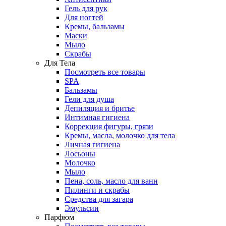
Гель для рук
Для ногтей
Кремы, бальзамы
Маски
Мыло
Скрабы
Для Тела
Посмотреть все товары
SPA
Бальзамы
Гели для душа
Депиляция и бритье
Интимная гигиена
Коррекция фигуры, грязи
Кремы, масла, молочко для тела
Личная гигиена
Лосьоны
Молочко
Мыло
Пена, соль, масло для ванн
Пилинги и скрабы
Средства для загара
Эмульсии
Парфюм