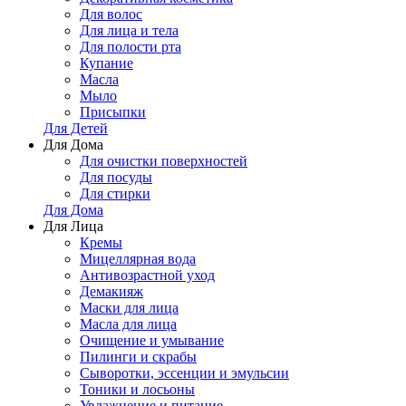
Для волос
Для лица и тела
Для полости рта
Купание
Масла
Мыло
Присыпки
Для Детей
Для Дома
Для очистки поверхностей
Для посуды
Для стирки
Для Дома
Для Лица
Кремы
Мицеллярная вода
Антивозрастной уход
Демакияж
Маски для лица
Масла для лица
Очищение и умывание
Пилинги и скрабы
Сыворотки, эссенции и эмульсии
Тоники и лосьоны
Увлажнение и питание