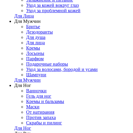
Уход за кожей вокруг глаз
Уход за проблемной кожей
Для Лица
Для Мужчин
Бритье
Дезодоранты
Для душа
Для лица
Кремы
Лосьоны
Парфюм
Подарочные наборы
Уход за волосами, бородой и усами
Шампуни
Для Мужчин
Для Ног
Ванночки
Гель для ног
Кремы и бальзамы
Маски
От натирания
Против запаха
Скрабы и пилинг
Для Ног