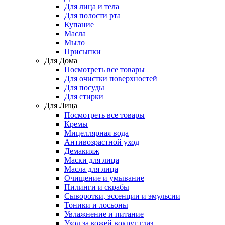
Для лица и тела
Для полости рта
Купание
Масла
Мыло
Присыпки
Для Дома
Посмотреть все товары
Для очистки поверхностей
Для посуды
Для стирки
Для Лица
Посмотреть все товары
Кремы
Мицеллярная вода
Антивозрастной уход
Демакияж
Маски для лица
Масла для лица
Очищение и умывание
Пилинги и скрабы
Сыворотки, эссенции и эмульсии
Тоники и лосьоны
Увлажнение и питание
Уход за кожей вокруг глаз