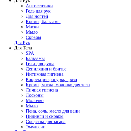
Для Рук
Антисептики
Гель для рук
Для ногтей
Кремы, бальзамы
Маски
Мыло
Скрабы
Для Рук
Для Тела
SPA
Бальзамы
Гели для душа
Депиляция и бритье
Интимная гигиена
Коррекция фигуры, грязи
Кремы, масла, молочко для тела
Личная гигиена
Лосьоны
Молочко
Мыло
Пена, соль, масло для ванн
Пилинги и скрабы
Средства для загара
Эмульсии