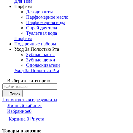
Для Тела
Парфюм
Дезодоранты
Парфюмерное масло
Парфюмерная вода
Спрей для тела
Туалетная вода
Парфюм
Подарочные наборы
Уход За Полостью Рта
Зубные пасты
Зубные щетки
Ополаскиватели
Уход За Полостью Рта
Выберите категорию
Поиск
Посмотреть все результаты
Личный кабинет
Избранное
0
Корзина
0
₽
пуста
Товары в корзине