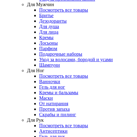
Для Мужчин
Посмотреть все товары
Бритье
Дезодоранты
Для душа
Для лица
Кремы
Лосьоны
Парфюм
Подарочные наборы
Уход за волосами, бородой и усами
Шампуни
Для Ног
Посмотреть все товары
Ванночки
Гель для ног
Кремы и бальзамы
Маски
От натирания
Против запаха
Скрабы и пилинг
Для Рук
Посмотреть все товары
Антисептики
Гель для рук