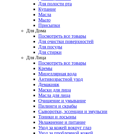
Для полости рта
Купание
Масла
Мыло
Присыпки
Для Дома
Посмотреть все товары
Для очистки поверхностей
Для посуды
Для стирки
Для Лица
Посмотреть все товары
Кремы
Мицеллярная вода
Антивозрастной уход
Демакияж
Маски для лица
Масла для лица
Очищение и умывание
Пилинги и скрабы
Сыворотки, эссенции и эмульсии
Тоники и лосьоны
Увлажнение и питание
Уход за кожей вокруг глаз
Уход за проблемной кожей