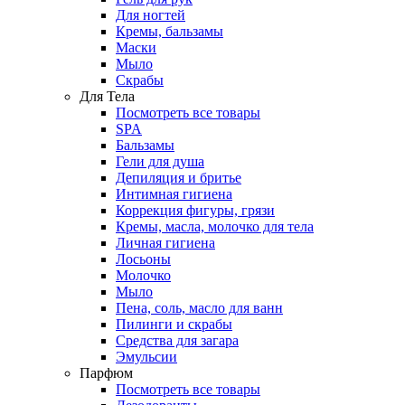
Для ногтей
Кремы, бальзамы
Маски
Мыло
Скрабы
Для Тела
Посмотреть все товары
SPA
Бальзамы
Гели для душа
Депиляция и бритье
Интимная гигиена
Коррекция фигуры, грязи
Кремы, масла, молочко для тела
Личная гигиена
Лосьоны
Молочко
Мыло
Пена, соль, масло для ванн
Пилинги и скрабы
Средства для загара
Эмульсии
Парфюм
Посмотреть все товары