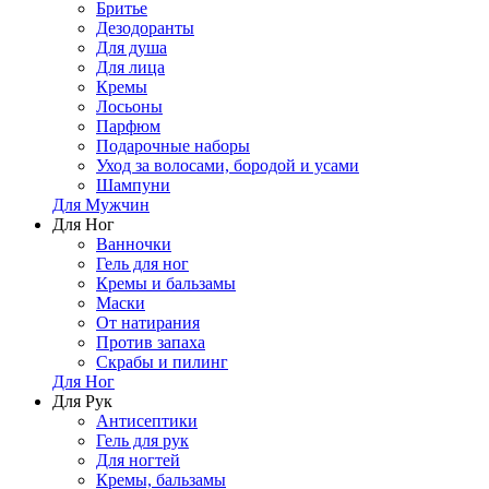
Бритье
Дезодоранты
Для душа
Для лица
Кремы
Лосьоны
Парфюм
Подарочные наборы
Уход за волосами, бородой и усами
Шампуни
Для Мужчин
Для Ног
Ванночки
Гель для ног
Кремы и бальзамы
Маски
От натирания
Против запаха
Скрабы и пилинг
Для Ног
Для Рук
Антисептики
Гель для рук
Для ногтей
Кремы, бальзамы