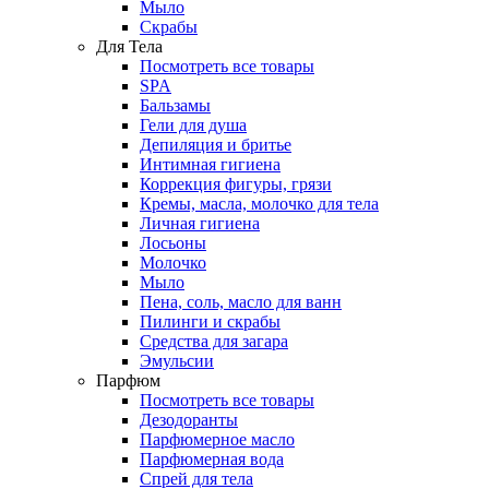
Мыло
Скрабы
Для Тела
Посмотреть все товары
SPA
Бальзамы
Гели для душа
Депиляция и бритье
Интимная гигиена
Коррекция фигуры, грязи
Кремы, масла, молочко для тела
Личная гигиена
Лосьоны
Молочко
Мыло
Пена, соль, масло для ванн
Пилинги и скрабы
Средства для загара
Эмульсии
Парфюм
Посмотреть все товары
Дезодоранты
Парфюмерное масло
Парфюмерная вода
Спрей для тела