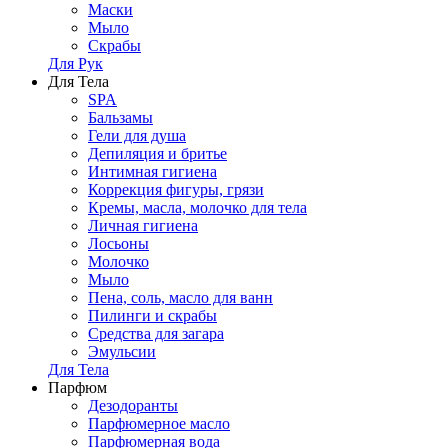
Маски
Мыло
Скрабы
Для Рук
Для Тела
SPA
Бальзамы
Гели для душа
Депиляция и бритье
Интимная гигиена
Коррекция фигуры, грязи
Кремы, масла, молочко для тела
Личная гигиена
Лосьоны
Молочко
Мыло
Пена, соль, масло для ванн
Пилинги и скрабы
Средства для загара
Эмульсии
Для Тела
Парфюм
Дезодоранты
Парфюмерное масло
Парфюмерная вода