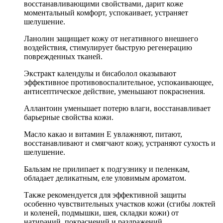
восстанавливающими свойствами, дарит коже
моментальный комфорт, успокаивает, устраняет
шелушение.
Ланолин защищает кожу от негативного внешнего
воздействия, стимулирует быструю регенерацию
поврежденных тканей.
Экстракт календулы и бисаболол оказывают
эффективное противовоспалительное, успокаивающее,
антисептическое действие, уменьшают покраснения.
Аллантоин уменьшает потерю влаги, восстанавливает
барьерные свойства кожи.
Масло какао и витамин Е увлажняют, питают,
восстанавливают и смягчают кожу, устраняют сухость и
шелушение.
Бальзам не прилипает к подгузнику и пеленкам,
обладает деликатным, еле уловимым ароматом.
Также рекомендуется для эффективной защиты
особенно чувствительных участков кожи (сгибы локтей
и коленей, подмышки, шея, складки кожи) от
натираний, покраснений и раздражений.