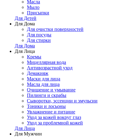
Масла
Мыло
Присыпки
Для Детей
Для Дома
Для очистки поверхностей
Для посуды
Для стирки
Для Дома
Для Лица
Кремы
Мицеллярная вода
Антивозрастной уход
Демакияж
Маски для лица
Масла для лица
Очищение и умывание
Пилинги и скрабы
Сыворотки, эссенции и эмульсии
Тоники и лосьоны
Увлажнение и питание
Уход за кожей вокруг глаз
Уход за проблемной кожей
Для Лица
Для Мужчин