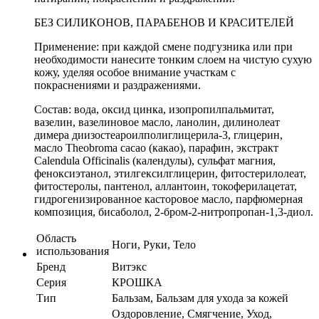
БЕЗ СИЛИКОНОВ, ПАРАБЕНОВ И КРАСИТЕЛЕЙ
Применение: при каждой смене подгузника или при
необходимости нанесите тонким слоем на чистую сухую
кожу, уделяя особое внимание участкам с
покраснениями и раздражениями.
Состав: вода, оксид цинка, изопропилпальмитат,
вазелин, вазелиновое масло, ланолин, дилинолеат
димера диизостеароилполиглицерила-3, глицерин,
масло Theobroma сacao (какао), парафин, экстракт
Calendula Officinalis (календулы), сульфат магния,
феноксиэтанол, этилгексилглицерин, фитостерилолеат,
фитостеролы, пантенол, аллантоин, токоферилацетат,
гидрогенизированное касторовое масло, парфюмерная
композиция, бисаболол, 2-бром-2-нитропропан-1,3-диол.
Область
Ноги, Руки, Тело
использования
Бренд
Витэкс
Серия
КРОШКА
Тип
Бальзам, Бальзам для ухода за кожей
Оздоровление, Смягчение, Уход,