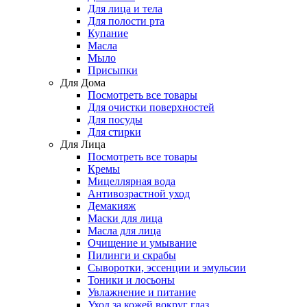
Для лица и тела
Для полости рта
Купание
Масла
Мыло
Присыпки
Для Дома
Посмотреть все товары
Для очистки поверхностей
Для посуды
Для стирки
Для Лица
Посмотреть все товары
Кремы
Мицеллярная вода
Антивозрастной уход
Демакияж
Маски для лица
Масла для лица
Очищение и умывание
Пилинги и скрабы
Сыворотки, эссенции и эмульсии
Тоники и лосьоны
Увлажнение и питание
Уход за кожей вокруг глаз