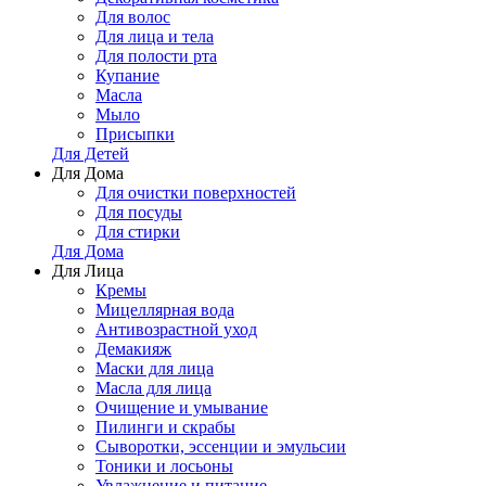
Для волос
Для лица и тела
Для полости рта
Купание
Масла
Мыло
Присыпки
Для Детей
Для Дома
Для очистки поверхностей
Для посуды
Для стирки
Для Дома
Для Лица
Кремы
Мицеллярная вода
Антивозрастной уход
Демакияж
Маски для лица
Масла для лица
Очищение и умывание
Пилинги и скрабы
Сыворотки, эссенции и эмульсии
Тоники и лосьоны
Увлажнение и питание