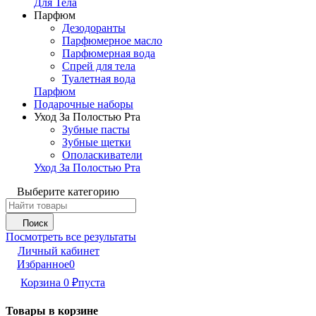
Для Тела
Парфюм
Дезодоранты
Парфюмерное масло
Парфюмерная вода
Спрей для тела
Туалетная вода
Парфюм
Подарочные наборы
Уход За Полостью Рта
Зубные пасты
Зубные щетки
Ополаскиватели
Уход За Полостью Рта
Выберите категорию
Поиск
Посмотреть все результаты
Личный кабинет
Избранное
0
Корзина
0
₽
пуста
Товары в корзине