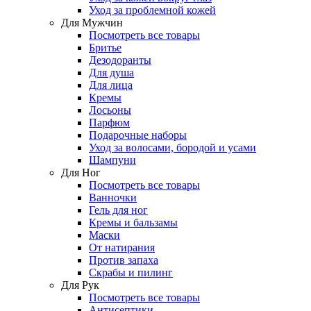
Уход за проблемной кожей
Для Мужчин
Посмотреть все товары
Бритье
Дезодоранты
Для душа
Для лица
Кремы
Лосьоны
Парфюм
Подарочные наборы
Уход за волосами, бородой и усами
Шампуни
Для Ног
Посмотреть все товары
Ванночки
Гель для ног
Кремы и бальзамы
Маски
От натирания
Против запаха
Скрабы и пилинг
Для Рук
Посмотреть все товары
Антисептики