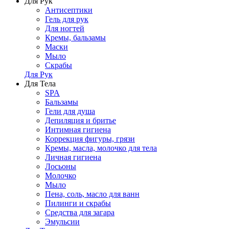
Для Рук
Антисептики
Гель для рук
Для ногтей
Кремы, бальзамы
Маски
Мыло
Скрабы
Для Рук
Для Тела
SPA
Бальзамы
Гели для душа
Депиляция и бритье
Интимная гигиена
Коррекция фигуры, грязи
Кремы, масла, молочко для тела
Личная гигиена
Лосьоны
Молочко
Мыло
Пена, соль, масло для ванн
Пилинги и скрабы
Средства для загара
Эмульсии