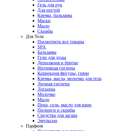
Гель для рук
Для ногтей
Кремы, бальзамы
Маски
Мыло
Скрабы
Для Тела
Посмотреть все товары
SPA
Бальзамы
Гели для душа
Депиляция и бритье
Интимная гигиена
Коррекция фигуры, грязи
Кремы, масла, молочко для тела
Личная гигиена
Лосьоны
Молочко
Мыло
Пена, соль, масло для ванн
Пилинги и скрабы
Средства для загара
Эмульсии
Парфюм