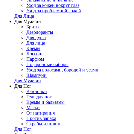
Уход за кожей вокруг глаз
Уход за проблемной кожей
Для Лица
Для Мужчин
Бритье
Дезодоранты
Для душа
Для лица
Кремы
Лосьоны
Парфюм
Подарочные наборы
Уход за волосами, бородой и усами
Шампуни
Для Мужчин
Для Ног
Ванночки
Гель для ног
Кремы и бальзамы
Маски
От натирания
Против запаха
Скрабы и пилинг
Для Ног