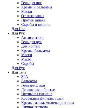
Гель для ног
Кремы и бальзамы
Маски
От натирания
Против запаха
Скрабы и пилинг
Для Ног
Для Рук
Антисептики
Гель для рук
Для ногтей
Кремы, бальзамы
Маски
Мыло
Скрабы
Для Рук
Для Тела
SPA
Бальзамы
Гели для душа
Депиляция и бритье
Интимная гигиена
Коррекция фигуры, грязи
Кремы, масла, молочко для тела
Личная гигиена