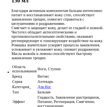
150 мл
Благодаря активным компонентам бальзам интенсивно
питает и восстанавливает кожу стоп, способствует
заживлению трещин, помогает справиться с
шелушениями и раздражениями.
Смягчает и защищает кожу, делает ее гладкой и нежной.
Чистотел обладает антисептическими и
противовоспалительными свойствами, оказывает
регенерирующее и тонизирующее воздействие на кожу.
Ромашка значительно ускоряет процессы заживления,
успокаивает и увлажняет кожу, снимает раздражения.
Масла жожоба и лимона способствуют быстрому
заживлению трещин.
Область
Ноги, Ступни
использования
Бренд
Витэкс
Серия
Аптекарь
Категория_
Для Ног
Тип
Бальзам
Гладкость, Заживление ран/трещинок,
Эффект
Питание, Регенерация, Смягчение,
восстановление