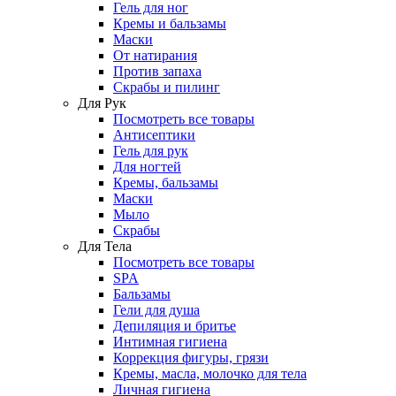
Гель для ног
Кремы и бальзамы
Маски
От натирания
Против запаха
Скрабы и пилинг
Для Рук
Посмотреть все товары
Антисептики
Гель для рук
Для ногтей
Кремы, бальзамы
Маски
Мыло
Скрабы
Для Тела
Посмотреть все товары
SPA
Бальзамы
Гели для душа
Депиляция и бритье
Интимная гигиена
Коррекция фигуры, грязи
Кремы, масла, молочко для тела
Личная гигиена