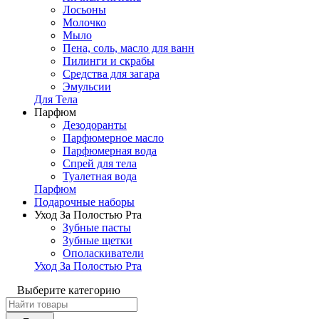
Лосьоны
Молочко
Мыло
Пена, соль, масло для ванн
Пилинги и скрабы
Средства для загара
Эмульсии
Для Тела
Парфюм
Дезодоранты
Парфюмерное масло
Парфюмерная вода
Спрей для тела
Туалетная вода
Парфюм
Подарочные наборы
Уход За Полостью Рта
Зубные пасты
Зубные щетки
Ополаскиватели
Уход За Полостью Рта
Выберите категорию