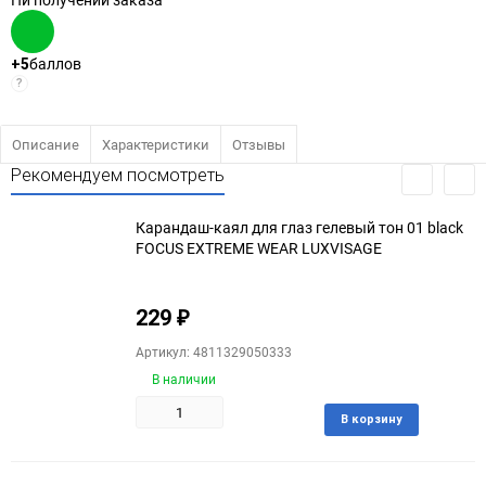
баллов
+5
?
Описание
Характеристики
Отзывы
Рекомендуем посмотреть
Карандаш-каял для глаз гелевый тон 01 black
FOCUS EXTREME WEAR LUXVISAGE
229
₽
Артикул: 4811329050333
В наличии
Добави
В корзину
в
избран