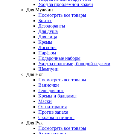
Уход за проблемной кожей
Для Мужчин
Посмотреть все товары
Бритье
Дезодоранты
Для душа
Для лица
Кремы
Лосьоны
Парфюм
Подарочные наборы
Уход за волосами, бородой и усами
Шампуни
Для Ног
Посмотреть все товары
Ванночки
Гель для ног
Кремы и бальзамы
Маски
От натирания
Против запаха
Скрабы и пилинг
Для Рук
Посмотреть все товары
Антисептики