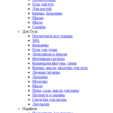
Гель для рук
Для ногтей
Кремы, бальзамы
Маски
Мыло
Скрабы
Для Тела
Посмотреть все товары
SPA
Бальзамы
Гели для душа
Депиляция и бритье
Интимная гигиена
Коррекция фигуры, грязи
Кремы, масла, молочко для тела
Личная гигиена
Лосьоны
Молочко
Мыло
Пена, соль, масло для ванн
Пилинги и скрабы
Средства для загара
Эмульсии
Парфюм