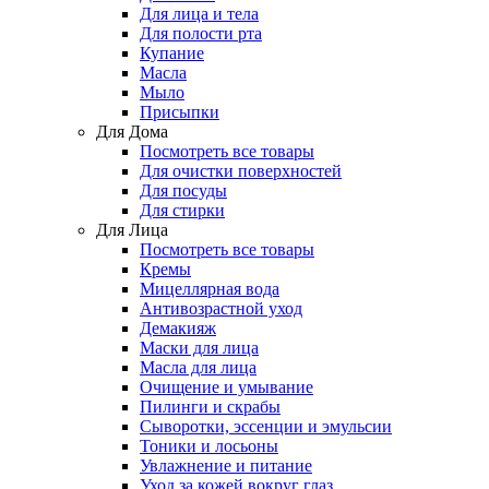
Для лица и тела
Для полости рта
Купание
Масла
Мыло
Присыпки
Для Дома
Посмотреть все товары
Для очистки поверхностей
Для посуды
Для стирки
Для Лица
Посмотреть все товары
Кремы
Мицеллярная вода
Антивозрастной уход
Демакияж
Маски для лица
Масла для лица
Очищение и умывание
Пилинги и скрабы
Сыворотки, эссенции и эмульсии
Тоники и лосьоны
Увлажнение и питание
Уход за кожей вокруг глаз