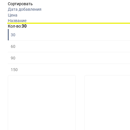
Сортировать
Дата добавления
Цена
Название
Плитка
Подробно
Компактно
Кол-во:
30
30
60
90
150