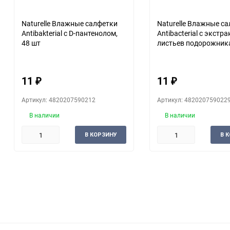
Naturelle Влажные салфетки
Naturelle Влажные с
Antibakterial с D-пантенолом,
Antibacterial с экстр
48 шт
листьев подорожника
11
11
₽
₽
Артикул: 4820207590212
Артикул: 482020759022
В наличии
В наличии
В КОРЗИНУ
В 