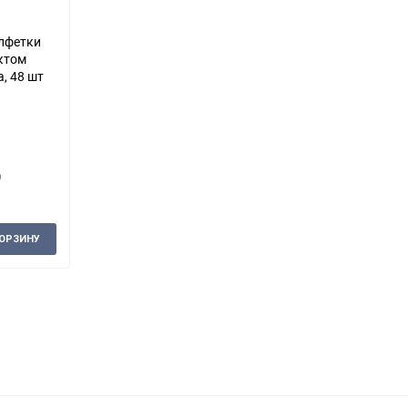
алфетки
актом
, 48 шт
9
КОРЗИНУ