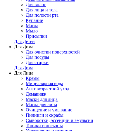
Для волос
Для лица и тела
Для полости рта
Купание
Масла
Мыло
Присыпки
Для Детей
Для Дома
Для очистки поверхностей
Для посуды
Для стирки
Для Дома
Для Лица
Кремы
Мицеллярная вода
Антивозрастной уход
Демакияж
Маски для лица
Масла для лица
Очищение и умывание
Пилинги и скрабы
Сыворотки, эссенции и эмульсии
Тоники и лосьоны
Увлажнение и питание