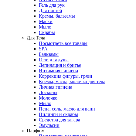
Гель для рук
Для ногтей
Кремы, бальзамы
Маски
Мыло
Скрабы
Для Тела
Посмотреть все товары
SPA
Бальзамы
Гели для душа
Депиляция и бритье
Интимная гигиена
Коррекция фигуры, грязи
Кремы, масла, молочко для тела
Личная гигиена
Лосьоны
Молочко
Мыло
Пена, соль, масло для ванн
Пилинги и скрабы
Средства для загара
Эмульсии
Парфюм