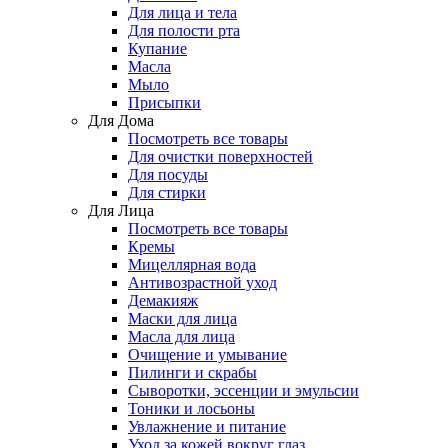
Для лица и тела
Для полости рта
Купание
Масла
Мыло
Присыпки
Для Дома
Посмотреть все товары
Для очистки поверхностей
Для посуды
Для стирки
Для Лица
Посмотреть все товары
Кремы
Мицеллярная вода
Антивозрастной уход
Демакияж
Маски для лица
Масла для лица
Очищение и умывание
Пилинги и скрабы
Сыворотки, эссенции и эмульсии
Тоники и лосьоны
Увлажнение и питание
Уход за кожей вокруг глаз