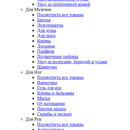
Уход за проблемной кожей
Для Мужчин
Посмотреть все товары
Бритье
Дезодоранты
Для душа
Для лица
Кремы
Лосьоны
Парфюм
Подарочные наборы
Уход за волосами, бородой и усами
Шампуни
Для Ног
Посмотреть все товары
Ванночки
Гель для ног
Кремы и бальзамы
Маски
От натирания
Против запаха
Скрабы и пилинг
Для Рук
Посмотреть все товары
Антисептики