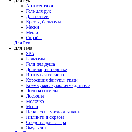
Для Рук
Антисептики
Гель для рук
Для ногтей
Кремы, бальзамы
Маски
Мыло
Скрабы
Для Рук
Для Тела
SPA
Бальзамы
Гели для душа
Депиляция и бритье
Интимная гигиена
Коррекция фигуры, грязи
Кремы, масла, молочко для тела
Личная гигиена
Лосьоны
Молочко
Мыло
Пена, соль, масло для ванн
Пилинги и скрабы
Средства для загара
Эмульсии