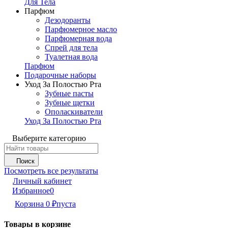
Для Тела
Парфюм
Дезодоранты
Парфюмерное масло
Парфюмерная вода
Спрей для тела
Туалетная вода
Парфюм
Подарочные наборы
Уход За Полостью Рта
Зубные пасты
Зубные щетки
Ополаскиватели
Уход За Полостью Рта
Выберите категорию
Поиск
Посмотреть все результаты
Личный кабинет
Избранное
0
Корзина
0
₽
пуста
Товары в корзине