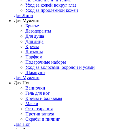
Уход за кожей вокруг глаз
Уход за проблемной кожей
Для Лица
Для Мужчин
Бритье
Дезодоранты
Для душа
Для лица
Кремы
Лосьоны
Парфюм
Подарочные наборы
Уход за волосами, бородой и усами
Шампуни
Для Мужчин
Для Ног
Ванночки
Гель для ног
Кремы и бальзамы
Маски
От натирания
Против запаха
Скрабы и пилинг
Для Ног