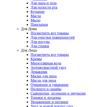
Для лица и тела
Для полости рта
Купание
Масла
Мыло
Присыпки
Для Дома
Посмотреть все товары
Для очистки поверхностей
Для посуды
Для стирки
Для Лица
Посмотреть все товары
Кремы
Мицеллярная вода
Антивозрастной уход
Демакияж
Маски для лица
Масла для лица
Очищение и умывание
Пилинги и скрабы
Сыворотки, эссенции и эмульсии
Тоники и лосьоны
Увлажнение и питание
Уход за кожей вокруг глаз