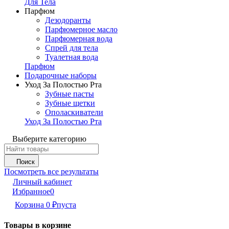
Для Тела
Парфюм
Дезодоранты
Парфюмерное масло
Парфюмерная вода
Спрей для тела
Туалетная вода
Парфюм
Подарочные наборы
Уход За Полостью Рта
Зубные пасты
Зубные щетки
Ополаскиватели
Уход За Полостью Рта
Выберите категорию
Поиск
Посмотреть все результаты
Личный кабинет
Избранное
0
Корзина
0
₽
пуста
Товары в корзине