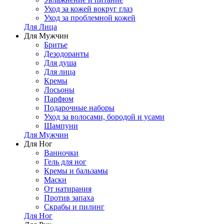
Уход за кожей вокруг глаз
Уход за проблемной кожей
Для Лица
Для Мужчин
Бритье
Дезодоранты
Для душа
Для лица
Кремы
Лосьоны
Парфюм
Подарочные наборы
Уход за волосами, бородой и усами
Шампуни
Для Мужчин
Для Ног
Ванночки
Гель для ног
Кремы и бальзамы
Маски
От натирания
Против запаха
Скрабы и пилинг
Для Ног