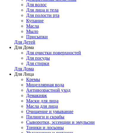
Для волос
Для лица и тела
Для полости рта
Купание
Масла
Мыло
Присыпки
Для Детей
Для Дома
Для очистки поверхностей
Для посуды
Для стирки
Для Дома
Для Лица
Кремы
Мицеллярная вода
Антивозрастной уход
Демакияж
Маски для лица
Масла для лица
Очищение и умывание
Пилинги и скрабы
Сыворотки, эссенции и эмульсии
Тоники и лосьоны
Увлажнение и питание