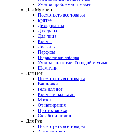
Уход за проблемной кожей
Для Мужчин
Посмотреть все товары
Бритье
Дезодоранты
Для душа
Для лица
Кремы
Лосьоны
Парфюм
Подарочные наборы
Уход за волосами, бородой и усами
Шампуни
Для Ног
Посмотреть все товары
Ванночки
Гель для ног
Кремы и бальзамы
Маски
От натирания
Против запаха
Скрабы и пилинг
Для Рук
Посмотреть все товары
Антисептики