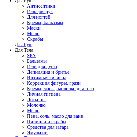
Для Рук
Антисептики
Гель для рук
Для ногтей
Кремы, бальзамы
Маски
Мыло
Скрабы
Для Рук
Для Тела
SPA
Бальзамы
Гели для душа
Депиляция и бритье
Интимная гигиена
Коррекция фигуры, грязи
Кремы, масла, молочко для тела
Личная гигиена
Лосьоны
Молочко
Мыло
Пена, соль, масло для ванн
Пилинги и скрабы
Средства для загара
Эмульсии