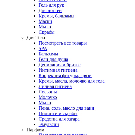
Гель для рук
Для ногтей
Кремы, бальзамы
Маски
Мыло
Скрабы
Для Тела
Посмотреть все товары
SPA
Бальзамы
Гели для душа
Депиляция и бритье
Интимная гигиена
Коррекция фигуры, грязи
Кремы, масла, молочко для тела
Личная гигиена
Лосьоны
Молочко
Мыло
Пена, соль, масло для ванн
Пилинги и скрабы
Средства для загара
Эмульсии
Парфюм